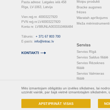
Moipu produkti
Pasta adrese: Latgales ielā 458

Rīga, LV-1063, Latvija

Bracke augsnes
frēzes
Vien.reģ.nr. 40003227920

Waratah aprīkojums
PVN reģ.nr.LV40003227920

Meža mērinstrumenti
Konta nr. LV88UNLA0033310466484

Tālrunis:  
+ 371 67 803 700
E-pasts: 
info@intrac.lv
Serviss
Serviss Rīgā
KONTAKTI
Serviss Saldus filiālē
Serviss Rēzeknes
filiālē
Serviss Valmieras
filiālē
Mēs izmantojam obligātās un izvēles sīkdatnes, lai nodroš
uzzināt vairāk, par šajā vietnē izmantotajām sīkdatnēm, i
APSTIPRINĀT VISAS
NO
© 2017 - INTRAC LATVIJA SIA