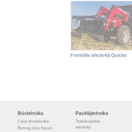
Frontālie iekrāvēji Quicke
Būvtehnika
Pacēlājtehnika
Case būvtehnika
Teleskopiskie
iekrāvēji
Bomag ceļu būves