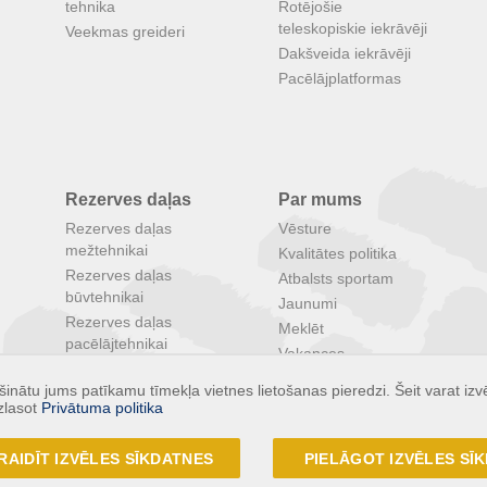
tehnika
Rotējošie
teleskopiskie iekrāvēji
Veekmas greideri
Dakšveida iekrāvēji
Pacēlājplatformas
Rezerves daļas
Par mums
Rezerves daļas
Vēsture
mežtehnikai
Kvalitātes politika
Rezerves daļas
Atbalsts sportam
būvtehnikai
Jaunumi
Rezerves daļas
Meklēt
pacēlājtehnikai
Vakances
Rezerves daļas
Īpašie piedāvājumi
inātu jums patīkamu tīmekļa vietnes lietošanas pieredzi. Šeit varat izvē
lauksaimniecības
zlasot
Privātuma politika
tehnikai
RAIDĪT IZVĒLES SĪKDATNES
PIELĀGOT IZVĒLES SĪ