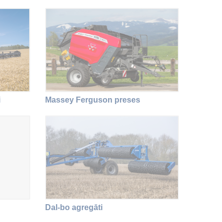
i
Massey Ferguson preses
Dal-bo agregāti