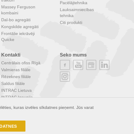
traktori
Pacēlājtehnika
Massey Ferguson
Lauksaimniecības
kombaini
tehnika
Dal-bo agregāti
Citi produkti
Kongskilde agregāti
Frontālie iekrāvēji
Quicke
Kontakti
Seko mums
Centrālais ofiss Rīgā
Valmieras filiāle
Rēzeknes filiāle
Saldus filiāle
INTRAC Lietuva
INTRAC Igaunija
INTRAC Grupa
lēties, kuras izvēles sīkdatnes pieņemt. Jūs varat
KDATNES
Izstrāde: