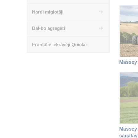
Hardi miglotāji
Dal-bo agregāti
Frontālie iekrāvēji Quicke
Massey 
Massey 
sagatav