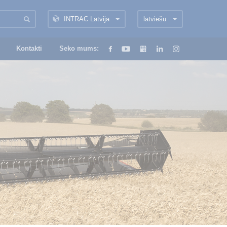
INTRAC Latvija
latviešu
Kontakti
Seko mums: