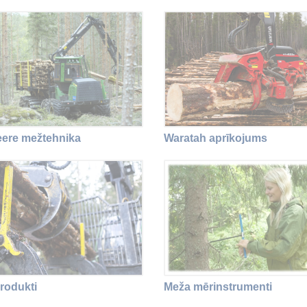
ere mežtehnika
Waratah aprīkojums
rodukti
Meža mērinstrumenti