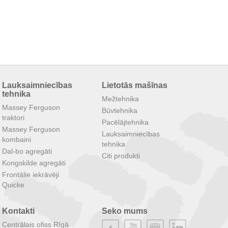
Lauksaimniecības
Lietotās mašīnas
tehnika
Mežtehnika
Massey Ferguson
Būvtehnika
traktori
Pacēlājtehnika
Massey Ferguson
Lauksaimniecības
kombaini
tehnika
Dal-bo agregāti
Citi produkti
Kongskilde agregāti
Frontālie iekrāvēji
Quicke
Kontakti
Seko mums
Centrālais ofiss Rīgā