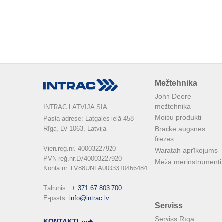
Mežtehnika
John Deere
mežtehnika
INTRAC LATVIJA SIA
Moipu produkti
Pasta adrese: Latgales ielā 458

Rīga, LV-1063, Latvija

Bracke augsnes
frēzes
Vien.reģ.nr. 40003227920

Waratah aprīkojums
PVN reģ.nr.LV40003227920

Meža mērinstrumenti
Konta nr. LV88UNLA0033310466484

Tālrunis:  
+ 371 67 803 700
E-pasts: 
info@intrac.lv
Serviss
Serviss Rīgā
KONTAKTI