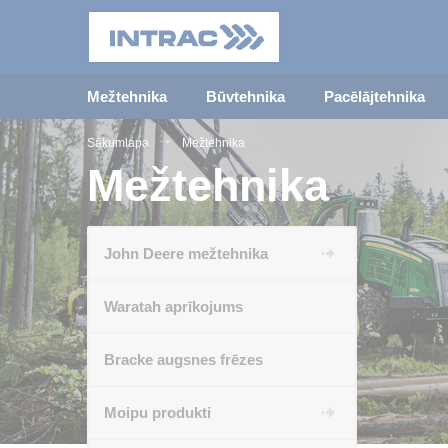
Mežtehnika
Būvtehnika
Pacēlājtehnika
Sākumlapa
Mežtehnika
Mežtehnika
John Deere mežtehnika
Waratah aprīkojums
Bracke augsnes frēzes
Moipu produkti