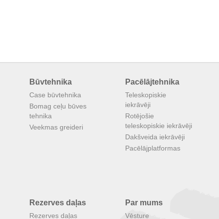
Būvtehnika
Pacēlājtehnika
Case būvtehnika
Teleskopiskie
iekrāvēji
Bomag ceļu būves
tehnika
Rotējošie
teleskopiskie iekrāvēji
Veekmas greideri
Dakšveida iekrāvēji
Pacēlājplatformas
Rezerves daļas
Par mums
Rezerves daļas
Vēsture