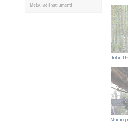
Meža mērinstrumenti
John De
Moipu p