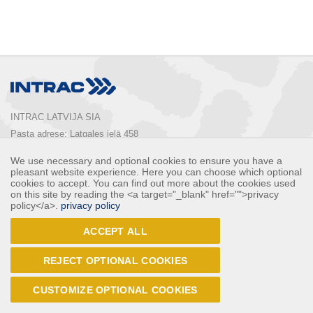
INTRAC LATVIJA SIA
Pasta adrese: Latgales ielā 458

Rīga, LV-1063, Latvija

We use necessary and optional cookies to ensure you have a
Tālrunis:  
+ 371 67 803 700
pleasant website experience. Here you can choose which optional
E-pasts: 
info@intrac.lv
cookies to accept. You can find out more about the cookies used
on this site by reading the <a target="_blank" href="">privacy
policy</a>.
privacy policy
КОНТАКТЫ
ACCEPT ALL
Follow Us
REJECT OPTIONAL COOKIES
CUSTOMIZE OPTIONAL COOKIES
© 2017 - INTRAC LATVIJA SIA