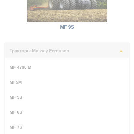
MF 9S
Тракторы Massey Ferguson
MF 4700 M
Mf 5M
MF 5S
MF 6S
MF 7S