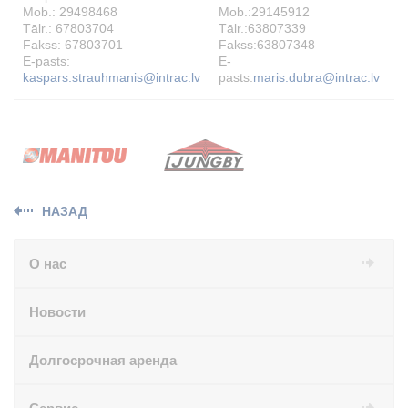
Mob.: 29498468
Mob.:29145912
Tālr.: 67803704
Tālr.:63807339
T
Fakss: 67803701
Fakss:63807348
E-pasts:
E-
E
kaspars.strauhmanis@intrac.lv
pasts:
maris.dubra@intrac.lv
j
НАЗАД
О нас
Новости
Долгосрочная аренда