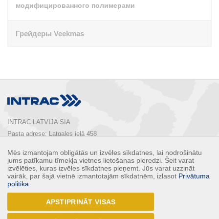
модифицированного полимерами
Грейдеры Veekmas
INTRAC LATVIJA SIA
Pasta adrese: Latgales ielā 458

Rīga, LV-1063, Latvija

Mēs izmantojam obligātās un izvēles sīkdatnes, lai nodrošinātu
Tālrunis:  
+ 371 67 803 700
jums patīkamu tīmekļa vietnes lietošanas pieredzi. Šeit varat
E-pasts: 
info@intrac.lv
izvēlēties, kuras izvēles sīkdatnes pieņemt. Jūs varat uzzināt
vairāk, par šajā vietnē izmantotajām sīkdatnēm, izlasot
Privātuma
politika
КОНТАКТЫ
APSTIPRINĀT VISAS
Follow Us