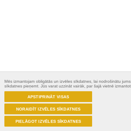
Mēs izmantojam obligātās un izvēles sīkdatnes, lai nodrošinātu jums p
sīkdatnes pieņemt. Jūs varat uzzināt vairāk, par šajā vietnē izmanto
APSTIPRINĀT VISAS
NORAIDĪT IZVĒLES SĪKDATNES
PIELĀGOT IZVĒLES SĪKDATNES