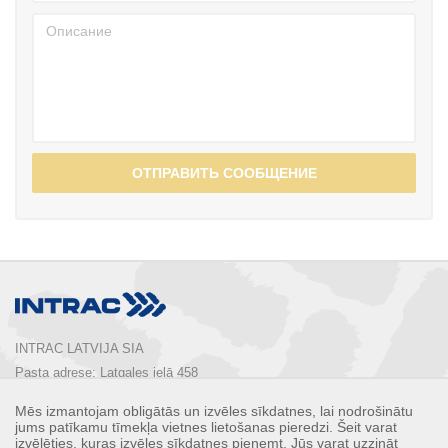
ОТПРАВИТЬ СООБЩЕНИЕ
INTRAC LATVIJA SIA
Pasta adrese: Latgales ielā 458

Rīga, LV-1063, Latvija

Mēs izmantojam obligātās un izvēles sīkdatnes, lai nodrošinātu
Tālrunis:  
+ 371 67 803 700
jums patīkamu tīmekļa vietnes lietošanas pieredzi. Šeit varat
E-pasts: 
info@intrac.lv
izvēlēties, kuras izvēles sīkdatnes pieņemt. Jūs varat uzzināt