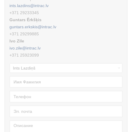
ints.lazdins@intrac.lv
+371 29233345
Guntars Ērkšķis
guntars.erkskis@intrac.lv
+371 29299885
Ivo Zīle
ivo.zile@intrac.lv
+371 25923099