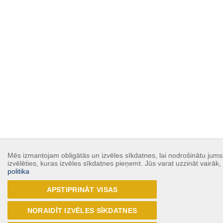
Mēs izmantojam obligātās un izvēles sīkdatnes, lai nodrošinātu jums 
izvēlēties, kuras izvēles sīkdatnes pieņemt. Jūs varat uzzināt vairāk
politika
APSTIPRINĀT VISAS
NORAIDĪT IZVĒLES SĪKDATNES