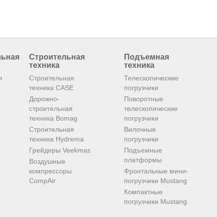
льная
Строительная
Подъемная
техника
техника
я
Строительная
Телескопические
техника CASE
погрузчики
Дорожно-
Поворотные
строительная
телескопические
техника Bomag
погрузчики
Строительная
Вилочные
техника Hydrema
погрузчики
Грейдеры Veekmas
Подъемные
платформы
Воздушные
компрессоры
Фронтальные мини-
CompAir
погрузчики Mustang
Компактные
погрузчики Mustang