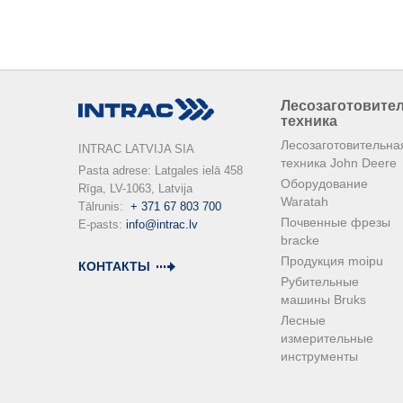
Лесозаготовите
техника
Лесозаготовительна
INTRAC LATVIJA SIA
техника John Deere
Pasta adrese: Latgales ielā 458

Оборудование
Rīga, LV-1063, Latvija

Waratah
Tālrunis:  
+ 371 67 803 700
Почвенные фрезы
E-pasts: 
info@intrac.lv
bracke
Продукция moipu
КОНТАКТЫ
Рубительные
машины Bruks
Лесные
измерительные
инструменты