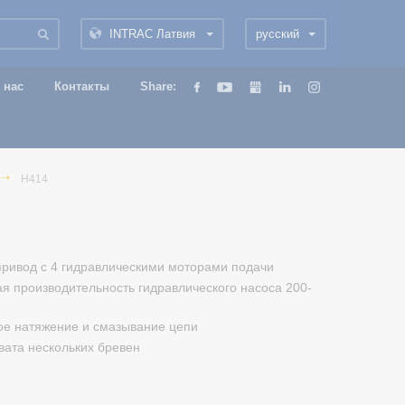
INTRAC Латвия
русский
 нас
Контакты
Share:
H414
привод с 4 гидравлическими моторами подачи
я производительность гидравлического насоса 200-
ое натяжение и смазывание цепи
вата нескольких бревен