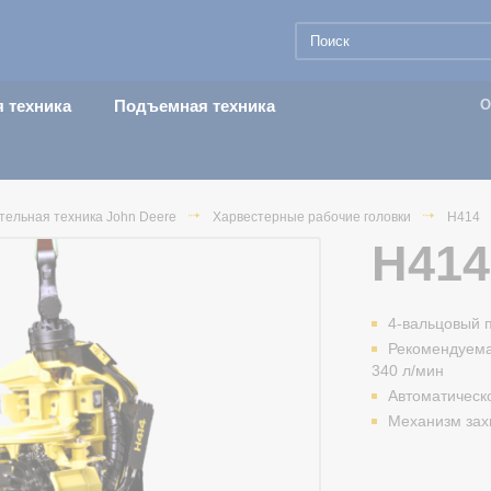
 техника
Подъемная техника
О
тельная техника John Deere
Харвестерные рабочие головки
H414
H414
4-вальцовый 
Рекомендуема
340 л/мин
Автоматическ
Механизм зах