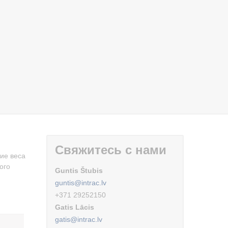
Свяжитесь с нами
ие веса
ого
Guntis Štubis
guntis@intrac.lv
+371 29252150
Gatis Lācis
gatis@intrac.lv