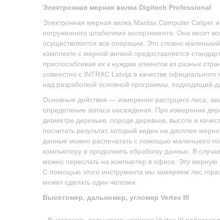
Электронная мерная вилка Digitech Professional
Электронная мерная вилка Mantax Computer Caliper и
погруженного штабелями ассортимента. Она весит всег
осуществляются все операции. Это словно маленьки
комплекте с мерной вилкой предоставляется стандар
приспосабливая их к нуждам клиентов из разных стран
совместно с INTRAC Latvija в качестве официального
над разработкой основной программы, подходящей дл
Основные действия — измерение растущего леса, зам
определение запаса насаждения. При измерении дер
диаметре деревьев, породе деревьев, высоте и качес
посчитать результат, который виден на дисплее мерной
данные можно распечатать с помощью маленького по
компьютеру и продолжить обработку данных. В случ
можно переслать на компьютер в офисе. Эту мерную в
С помощью этого инструмента мы замеряем лес гораз
может сделать один человек.
Высотомер, дальномер, угломер Vertex III
Высотомер, дальномер, угломер Vertex III работает