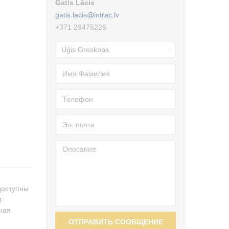
Gatis Lācis
gatis.lacis@intrac.lv
+371 29475226
 доступны
и
ная
ОТПРАВИТЬ СООБЩЕНИЕ