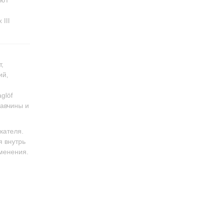
III
,
ий,
glöf
жавчины и
кателя.
я внутрь
менения.