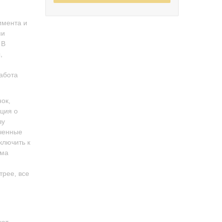
имента и
ми
 В
,
работа
ок,
ция о
зу
ученные
ключить к
ема
трее, все
ают