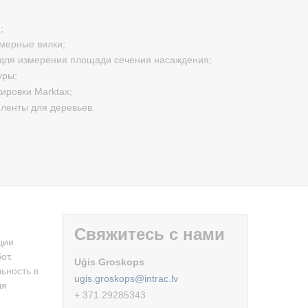
;
мерные вилки;
для измерения площади сечения насаждения;
уры;
ировки Marktax;
ленты для деревьев.
Свяжитесь с нами
ции
от.
Uģis Groskops
ьность в
ugis.groskops@intrac.lv
ля
+ 371 29285343