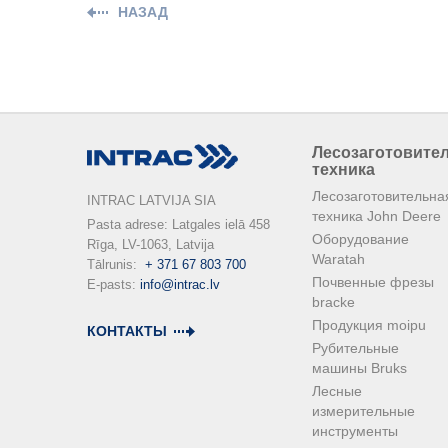
НАЗАД
Лесозаготовите
техника
Лесозаготовительна
INTRAC LATVIJA SIA
техника John Deere
Pasta adrese: Latgales ielā 458

Оборудование
Rīga, LV-1063, Latvija

Waratah
Tālrunis:  
+ 371 67 803 700
Почвенные фрезы
E-pasts: 
info@intrac.lv
bracke
Продукция moipu
КОНТАКТЫ
Рубительные
машины Bruks
Лесные
измерительные
инструменты