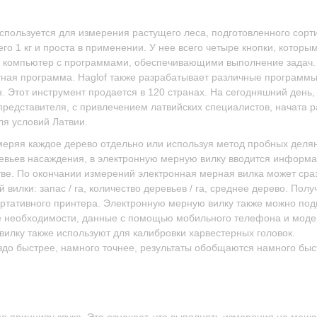
спользуется для измерения растущего леса, подготовленного сорт
о 1 кг и проста в применении. У нее всего четыре кнопки, которы
й компьютер с программами, обеспечивающими выполнение задач.
тная программа. Haglof также разрабатывает различные программы
. Этот инструмент продается в 120 странах. На сегодняшний день,
 представителя, с привлечением латвийских специалистов, начата 
я условий Латвии.
еряя каждое дерево отдельно или используя метод пробных делян
евьев насаждения, в электронную мерную вилку вводится информа
тве. По окончании измерений электронная мерная вилка может сра
 вилки: запас / га, количество деревьев / га, среднее дерево. Пол
ртативного принтера. Электронную мерную вилку также можно под
ае необходимости, данные с помощью мобильного телефона и мод
илку также используют для калибровки харвестерных головок.
до быстрее, намного точнее, результаты обобщаются намного быс
 по принципу звука. Это означает, что выполнять измерения не меш