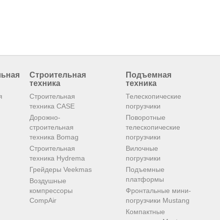
льная
Строительная
Подъемная
техника
техника
я
Строительная
Телескопические
техника CASE
погрузчики
Дорожно-
Поворотные
строительная
телескопические
техника Bomag
погрузчики
Строительная
Вилочные
техника Hydrema
погрузчики
Грейдеры Veekmas
Подъемные
платформы
Воздушные
компрессоры
Фронтальные мини-
CompAir
погрузчики Mustang
Компактные