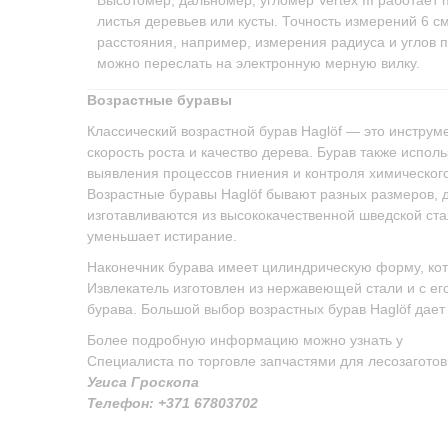
листья деревьев или кусты. Точность измерений 6 
расстояния, например, измерения радиуса и углов 
можно переслать на электронную мерную вилку.
Возрастные буравы
Классический возрастной бурав Haglöf — это инструм
скорость роста и качество дерева. Бурав также испол
выявления процессов гниения и контроля химическог
Возрастные буравы Haglöf бывают разных размеров, д
изготавливаются из высококачественной шведской ст
уменьшает истирание.
Наконечник бурава имеет цилиндрическую форму, кот
Извлекатель изготовлен из нержавеющей стали и с е
бурава. Большой выбор возрастных бурав Haglöf дае
Более подробную информацию можно узнать у
Специалиста по торговле запчастями для лесозаготов
Угиса Гроскопа
Телефон: +371 67803702