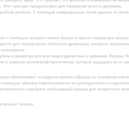
см. Этот принцип предусмотрен для измерения высоты деревьев,
пробной делянки. С помощью инфракрасных лучей данные из Vertex 
ент, с помощью которого можно быстро и просто определить возраст
ьзуется для определения плотности древесины, контроля загрязнен
о всасывания.
лины и диаметра для всех видов древесины и деревьев. Буравы Ha
али и покрыты политетрафторэтиленом, который защищает их от р
орая обеспечивает попадание взятого образца на основание извле
го помощью образец перетаскивается из цилиндрического отделени
т возможность подобрать необходимый размер для конкретного при
ительной техники