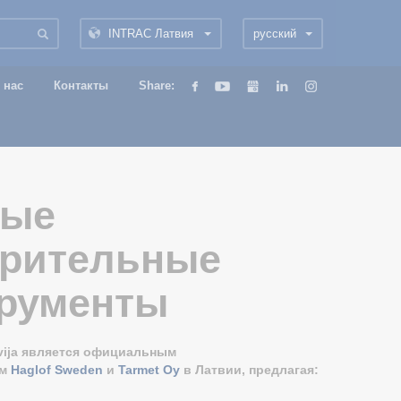
INTRAC Латвия
русский
 нас
Контакты
Share:
ные
ерительные
рументы
tvija является официальным
ем
Haglof Sweden
и
Tarmet Oy
в Латвии, предлагая: