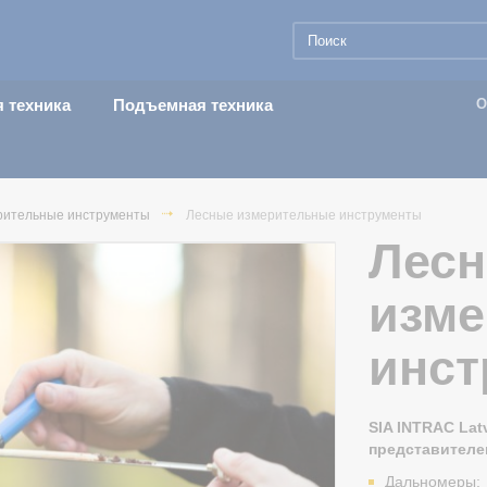
 техника
Подъемная техника
О
рительные инструменты
Лесные измерительные инструменты
Лес
изм
инст
SIA INTRAC La
представител
Дальномеры;