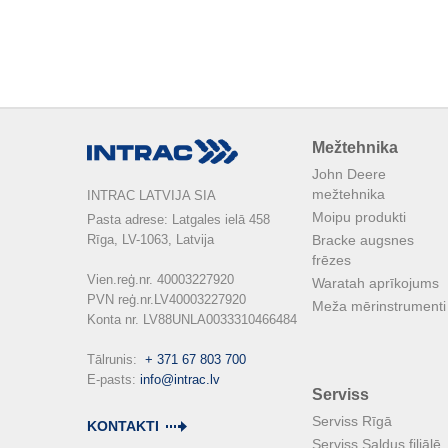
Mežtehnika
John Deere
mežtehnika
INTRAC LATVIJA SIA
Moipu produkti
Pasta adrese: Latgales ielā 458

Rīga, LV-1063, Latvija

Bracke augsnes
frēzes
Vien.reģ.nr. 40003227920

Waratah aprīkojums
PVN reģ.nr.LV40003227920

Meža mērinstrumenti
Konta nr. LV88UNLA0033310466484

Tālrunis:  
+ 371 67 803 700
E-pasts: 
info@intrac.lv
Serviss
Serviss Rīgā
KONTAKTI
Serviss Saldus filiālē