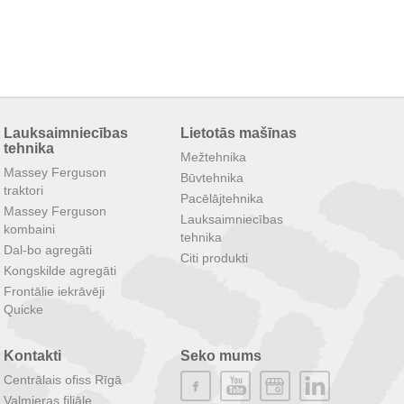
Lauksaimniecības
Lietotās mašīnas
tehnika
Mežtehnika
Massey Ferguson
Būvtehnika
traktori
Pacēlājtehnika
Massey Ferguson
Lauksaimniecības
kombaini
tehnika
Dal-bo agregāti
Citi produkti
Kongskilde agregāti
Frontālie iekrāvēji
Quicke
Kontakti
Seko mums
Centrālais ofiss Rīgā
Valmieras filiāle