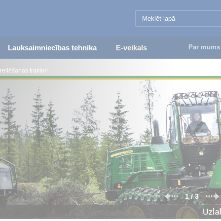
Lauksaimniecības tehnika
E-veikals
Par mums
reilēšanas traktori
2 / 3