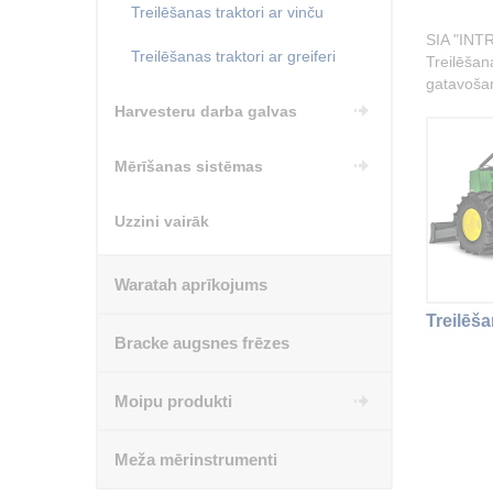
Treilēšanas traktori ar vinču
SIA "INTR
Treilēšanas traktori ar greiferi
Treilēšana
gatavoša
Harvesteru darba galvas
Mērīšanas sistēmas
Uzzini vairāk
Waratah aprīkojums
Treilēša
Bracke augsnes frēzes
Moipu produkti
Meža mērinstrumenti