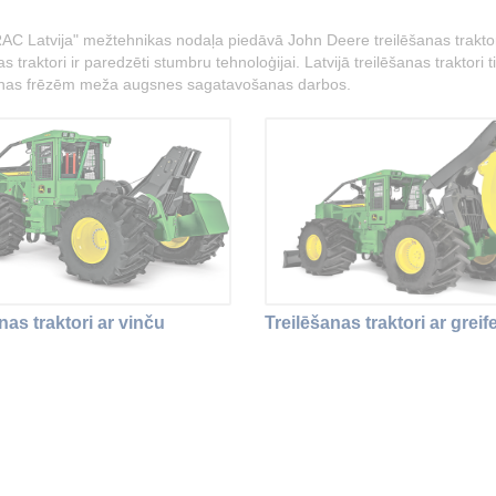
AC Latvija" mežtehnikas nodaļa piedāvā John Deere treilēšanas traktorus
s traktori ir paredzēti stumbru tehnoloģijai. Latvijā treilēšanas traktor
nas frēzēm meža augsnes sagatavošanas darbos.
nas traktori ar vinču
Treilēšanas traktori ar greife