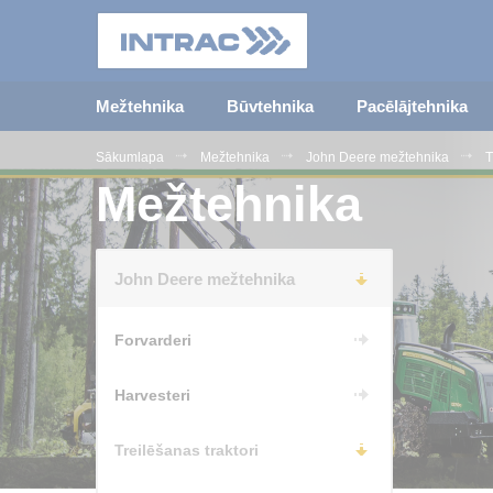
Mežtehnika
Būvtehnika
Pacēlājtehnika
Sākumlapa
Mežtehnika
John Deere mežtehnika
T
Mežtehnika
John Deere mežtehnika
Forvarderi
Harvesteri
Treilēšanas traktori