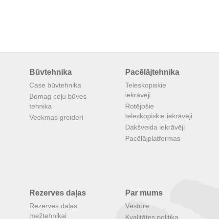
Būvtehnika
Pacēlājtehnika
Case būvtehnika
Teleskopiskie
iekrāvēji
Bomag ceļu būves
tehnika
Rotējošie
teleskopiskie iekrāvēji
Veekmas greideri
Dakšveida iekrāvēji
Pacēlājplatformas
Rezerves daļas
Par mums
Rezerves daļas
Vēsture
mežtehnikai
Kvalitātes politika