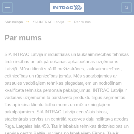
Sākumlapa
SIA INTRAC Latvija
Par mums
Par mums
SIA INTRAC Latvija ir industriālās un lauksaimniecības tehnikas
tirdzniecības un pēcpārdošanas apkalpošanas uzņēmums
Latvijā. Mūsu klienti strādā mežizstrādes, lauksaimniecības,
celtniecības un rūpniecības jomās. Mēs sadarbojamies ar
pasaules vadošajiem tehnikas piegādātājiem un nodrošinām
kvalificēta tehniskā personāla pakalpojumus. INTRAC Latvija ir
vadošais uzņēmums tā pārstāvēto produktu tirgus segmentos.
Tas apliecina klientu ticību mums un mūsu sniegtajiem
pakalpojumiem. SIA INTRAC Latvija centrālais birojs,
stacionārais serviss un centrālā rezerves daļu noliktava atrodas
Rīgā, Latgales ielā 458. Tas ir labākais tehnikas tirdzniecības un
servisa centrs Baltijā un viens no labākajiem Eiropā. Tajā ir