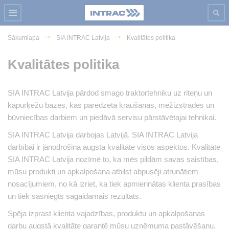
Sākumlapa
SIA INTRAC Latvija
Kvalitātes politika
Kvalitātes politika
SIA INTRAC Latvija pārdod smago traktortehniku uz riteņu un
kāpurķēžu bāzes, kas paredzēta kraušanas, mežizstrādes un
būvniecības darbiem un piedāvā servisu pārstāvētajai tehnikai.
SIA INTRAC Latvija darbojas Latvijā. SIA INTRAC Latvija
darbībai ir jānodrošina augsta kvalitāte visos aspektos. Kvalitāte
SIA INTRAC Latvija nozīmē to, ka mēs pildām savas saistības,
mūsu produkti un apkalpošana atbilst abpusēji atrunātiem
nosacījumiem, no kā izriet, ka tiek apmierinātas klienta prasības
un tiek sasniegts sagaidāmais rezultāts.
Spēja izprast klienta vajadzības, produktu un apkalpošanas
darbu augstā kvalitāte garantē mūsu uzņēmuma pastāvēšanu,