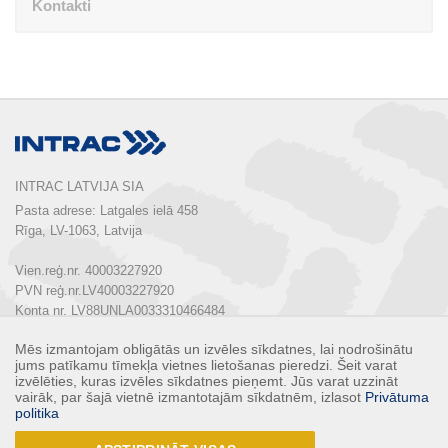
Kontakti
INTRAC LATVIJA SIA
Pasta adrese: Latgales ielā 458

Rīga, LV-1063, Latvija

Vien.reģ.nr. 40003227920

PVN reģ.nr.LV40003227920

Konta nr. LV88UNLA0033310466484

Mēs izmantojam obligātās un izvēles sīkdatnes, lai nodrošinātu
Tālrunis:  
+ 371 67 803 700
jums patīkamu tīmekļa vietnes lietošanas pieredzi. Šeit varat
E-pasts: 
info@intrac.lv
izvēlēties, kuras izvēles sīkdatnes pieņemt. Jūs varat uzzināt
vairāk, par šajā vietnē izmantotajām sīkdatnēm, izlasot
Privātuma
politika
KONTAKTI