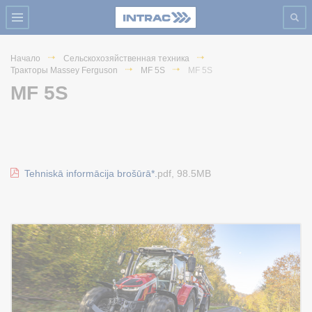
Начало
Сельскохозяйственная техника
Тракторы Massey Ferguson
MF 5S
MF 5S
MF 5S
Tehniskā informācija brošūrā*.
pdf, 98.5MB