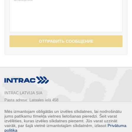
ОТПРАВИТЬ СООБЩЕНИЕ
INTRAC LATVIJA SIA
Pasta adrese: Latgales ielā 458

Rīga, LV-1063, Latvija

Mēs izmantojam obligātās un izvēles sīkdatnes, lai nodrošinātu
Tālrunis:  
+ 371 67 803 700
jums patīkamu tīmekļa vietnes lietošanas pieredzi. Šeit varat
E-pasts: 
info@intrac.lv
izvēlēties, kuras izvēles sīkdatnes pieņemt. Jūs varat uzzināt
vairāk, par šajā vietnē izmantotajām sīkdatnēm, izlasot
Privātuma
politika
КОНТАКТЫ