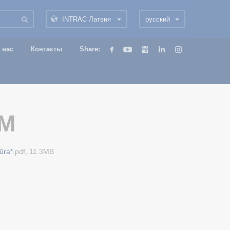
INTRAC Латвия
русский
 нас
Контакты
Share:
5M
ūra*.
pdf, 11.3MB