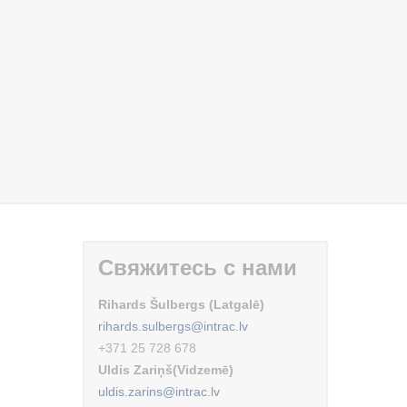
Свяжитесь с нами
Rihards Šulbergs (Latgalē)
rihards.sulbergs@intrac.lv
+371 25 728 678
Uldis Zariņš(Vidzemē)
uldis.zarins@intrac.lv