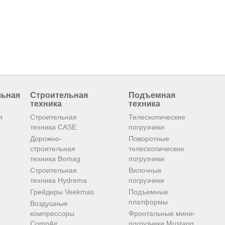
льная
Строительная
Подъемная
техника
техника
я
Строительная
Телескопические
техника CASE
погрузчики
Дорожно-
Поворотные
строительная
телескопические
техника Bomag
погрузчики
Строительная
Вилочные
техника Hydrema
погрузчики
Грейдеры Veekmas
Подъемные
платформы
Воздушные
компрессоры
Фронтальные мини-
CompAir
погрузчики Mustang