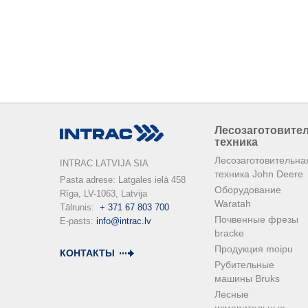
Лесозаготовите
техника
Лесозаготовительна
INTRAC LATVIJA SIA
техника John Deere
Pasta adrese: Latgales ielā 458

Оборудование
Rīga, LV-1063, Latvija

Waratah
Tālrunis:  
+ 371 67 803 700
Почвенные фрезы
E-pasts: 
info@intrac.lv
bracke
Продукция moipu
КОНТАКТЫ
Рубительные
машины Bruks
Лесные
измерительные