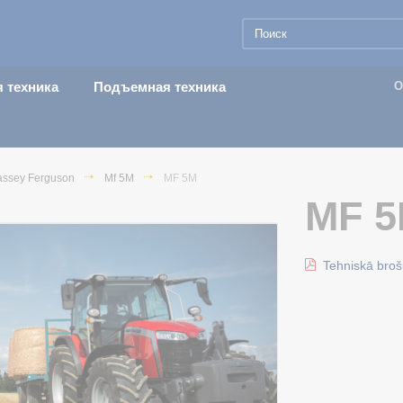
 техника
Подъемная техника
О
ssey Ferguson
Mf 5M
MF 5M
MF 
Tehniskā broš