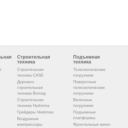
льная
Строительная
Подъемная
техника
техника
я
Строительная
Телескопические
техника CASE
погрузчики
Дорожно-
Поворотные
строительная
телескопические
техника Bomag
погрузчики
Строительная
Вилочные
техника Hydrema
погрузчики
Грейдеры Veekmas
Подъемные
платформы
Воздушные
компрессоры
Фронтальные мини-