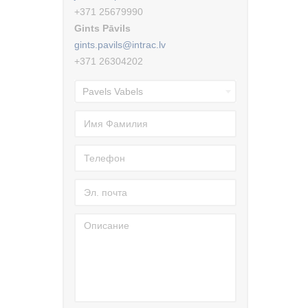
+371 25679990
Gints Pāvils
gints.pavils@intrac.lv
+371 26304202