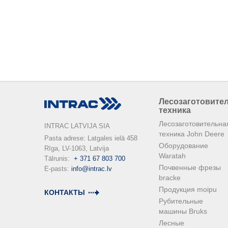
Лесозаготовите
техника
Лесозаготовительна
INTRAC LATVIJA SIA
техника John Deere
Pasta adrese: Latgales ielā 458

Оборудование
Rīga, LV-1063, Latvija

Waratah
Tālrunis:  
+ 371 67 803 700
Почвенные фрезы
E-pasts: 
info@intrac.lv
bracke
Продукция moipu
КОНТАКТЫ
Рубительные
машины Bruks
Лесные