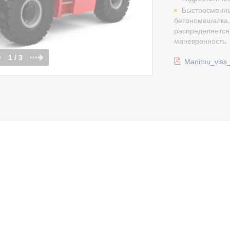
Быстросменные
бетономешалка, 
распределяется 
маневренность.
1 / 3
Manitou_viss