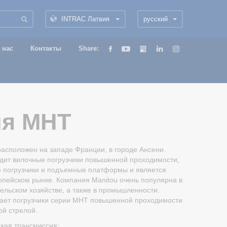
INTRAC Латвия
русский
 нас
Контакты
Share:
ия MHT
асположен на западе Франции, в городе Ансени.
одит вилочные погрузчики повышенной проходимости,
е погрузчики и подъемные платформы и является
опейском рынке. Компания Manitou очень популярна в
сельском хозяйстве, а также в промышленности.
гает погрузчики серии MHT повышенной проходимости
ой стрелой.
ская трансмиссия;