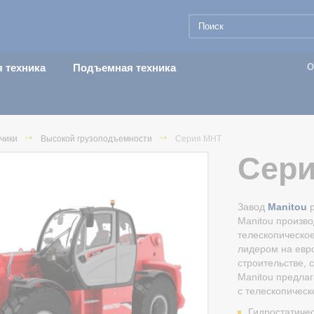
 техника
Подъемная техника
О
зчики
Высокой грузоподъемности
Серия MHT
Сер
Завод
Manitou
р
Manitou произв
телескопическо
лидером на евр
строительстве, 
Manitou предла
с телескопическ
Гидростатиче