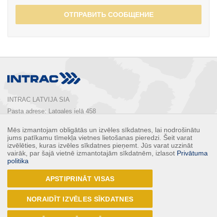
ОТПРАВИТЬ СООБЩЕНИЕ
INTRAC LATVIJA SIA
Pasta adrese: Latgales ielā 458

Rīga, LV-1063, Latvija

Mēs izmantojam obligātās un izvēles sīkdatnes, lai nodrošinātu
Tālrunis:  
+ 371 67 803 700
jums patīkamu tīmekļa vietnes lietošanas pieredzi. Šeit varat
E-pasts: 
info@intrac.lv
izvēlēties, kuras izvēles sīkdatnes pieņemt. Jūs varat uzzināt
vairāk, par šajā vietnē izmantotajām sīkdatnēm, izlasot
Privātuma
politika
КОНТАКТЫ
APSTIPRINĀT VISAS
Follow Us
NORAIDĪT IZVĒLES SĪKDATNES