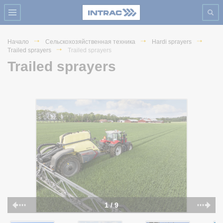
Начало
Сельскохозяйственная техника
Hardi sprayers
Trailed sprayers
Trailed sprayers
Trailed sprayers
1 / 9