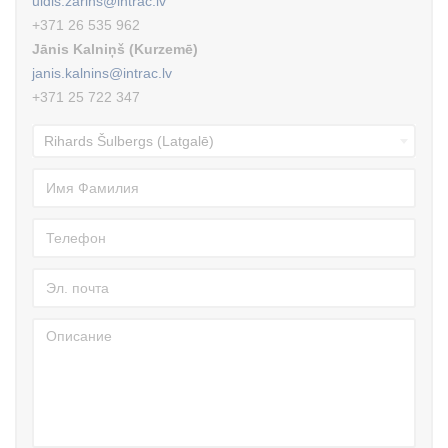
uldis.zarins@intrac.lv
+371 26 535 962
Jānis Kalniņš (Kurzemē)
janis.kalnins@intrac.lv
+371 25 722 347