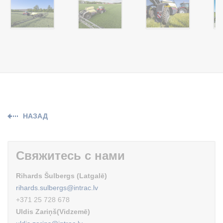
НАЗАД
Свяжитесь с нами
Rihards Šulbergs (Latgalē)
rihards.sulbergs@intrac.lv
+371 25 728 678
Uldis Zariņš(Vidzemē)