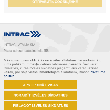
ОТПРАВИТЬ СООБЩЕНИЕ
INTRAC LATVIJA SIA
Pasta adrese: Latgales ielā 458

Rīga, LV-1063, Latvija

Mēs izmantojam obligātās un izvēles sīkdatnes, lai nodrošinātu
Tālrunis:  
+ 371 67 803 700
jums patīkamu tīmekļa vietnes lietošanas pieredzi. Šeit varat
E-pasts: 
info@intrac.lv
izvēlēties, kuras izvēles sīkdatnes pieņemt. Jūs varat uzzināt
vairāk, par šajā vietnē izmantotajām sīkdatnēm, izlasot
Privātuma
politika
КОНТАКТЫ
APSTIPRINĀT VISAS
Follow Us
NORAIDĪT IZVĒLES SĪKDATNES
PIELĀGOT IZVĒLES SĪKDATNES