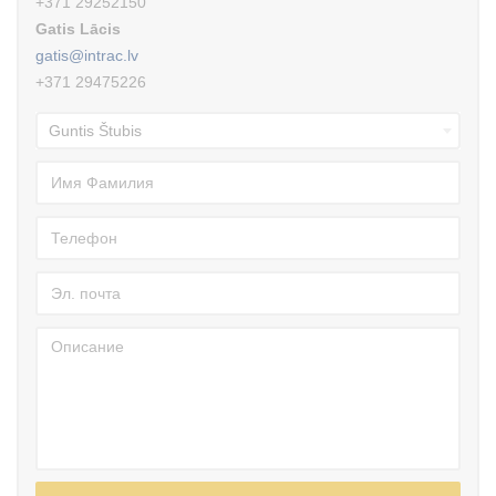
+371 29252150
Gatis Lācis
gatis@intrac.lv
+371 29475226