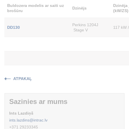
Buldozera modelis ar saiti uz
Dzinēja
Dzinējs
brošūru
(kW/ZS)
Perkins 1204J
DD130
117 kW 
Stage V
ATPAKAĻ
Sazinies ar mums
Ints Lazdiņš
ints.lazdins@intrac.lv
+371 29233345