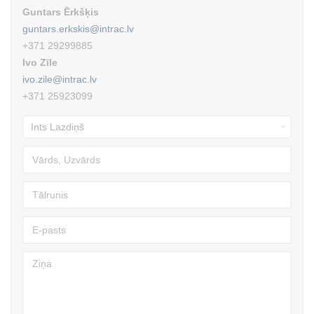
Guntars Ērkšķis
guntars.erkskis@intrac.lv
+371 29299885
Ivo Zīle
ivo.zile@intrac.lv
+371 25923099