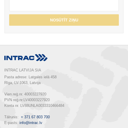
NOSŪTĪT ZIŅU
INTRAC LATVIJA SIA
Pasta adrese: Latgales ielā 458

Rīga, LV-1063, Latvija

Vien.reģ.nr. 40003227920

PVN reģ.nr.LV40003227920

Konta nr. LV88UNLA0033310466484

Tālrunis:  
+ 371 67 803 700
E-pasts: 
info@intrac.lv