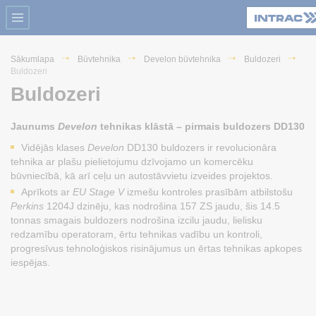
Sākumlapa
Būvtehnika
Develon būvtehnika
Buldozeri
Buldozeri
Buldozeri
Jaunums
Develon
tehnikas klāstā – pirmais buldozers DD130
Vidējās klases
Develon
DD130 buldozers ir revolucionāra
tehnika ar plašu pielietojumu dzīvojamo un komercēku
būvniecībā, kā arī ceļu un autostāvvietu izveides projektos.
Aprīkots ar
EU Stage V
izmešu kontroles prasībām atbilstošu
Perkins
1204J dzinēju, kas nodrošina 157 ZS jaudu, šis 14.5
tonnas smagais buldozers nodrošina izcilu jaudu, lielisku
redzamību operatoram, ērtu tehnikas vadību un kontroli,
progresīvus tehnoloģiskos risinājumus un ērtas tehnikas apkopes
iespējas.