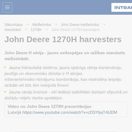
Sākumlapa
Mežtehnika
John Deere mežtehnika
Harvesteri
1270H
John Deere 1270H harvesters
John Deere 1270H harvesters
John Deere H sērija - jauns veiktspējas un ražības standarts
mežizstrādē.
Jauna hidrauliskā sistēma, jauna spēcīga rāmja konstrukcija,
jaudīgs un ekonomisks dzinējs ir H sērijas
inženiertehnisko risinājumu kombinācija, kas nodrošina iespēju
strādāt vēl līdz šim nebijušā līmenī.
Jauna rāmja bremze - vēl lielākai satbilitātei darbam slīpumā un
dažādu reljefu darba apstākļos.
Video no John Deere 1270H prezentācijas
Latvijā
https://www.youtube.com/watch?v=cDSYbaT4UDM