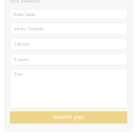
+371 29252150
NOSŪTĪT ZIŅU