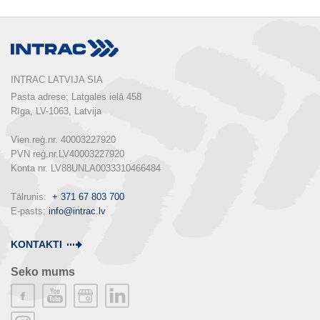
INTRAC LATVIJA SIA
Pasta adrese: Latgales ielā 458

Rīga, LV-1063, Latvija

Vien.reģ.nr. 40003227920

PVN reģ.nr.LV40003227920

Konta nr. LV88UNLA0033310466484

Tālrunis:  
+ 371 67 803 700
E-pasts: 
info@intrac.lv
KONTAKTI
Seko mums