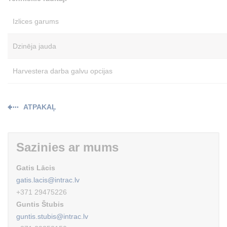
Izlices garums
Dzinēja jauda
Harvestera darba galvu opcijas
ATPAKAĻ
Sazinies ar mums
Gatis Lācis
gatis.lacis@intrac.lv
+371 29475226
Guntis Štubis
guntis.stubis@intrac.lv