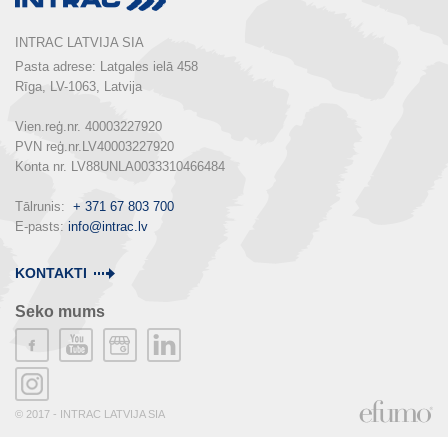
INTRAC LATVIJA SIA
Pasta adrese: Latgales ielā 458

Rīga, LV-1063, Latvija

Vien.reģ.nr. 40003227920

PVN reģ.nr.LV40003227920

Konta nr. LV88UNLA0033310466484

Tālrunis:  
+ 371 67 803 700
E-pasts: 
info@intrac.lv
KONTAKTI
Seko mums
© 2017 - INTRAC LATVIJA SIA