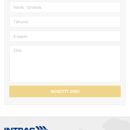
NOSŪTĪT ZIŅU