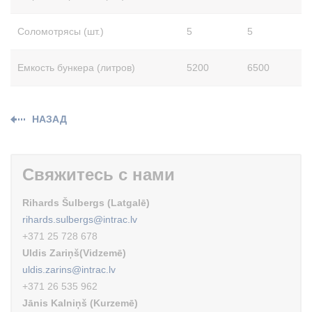
Соломотрясы (шт.)
5
5
Емкость бункера (литров)
5200
6500
НАЗАД
Свяжитесь с нами
Rihards Šulbergs (Latgalē)
rihards.sulbergs@intrac.lv
+371 25 728 678
Uldis Zariņš(Vidzemē)
uldis.zarins@intrac.lv
+371 26 535 962
Jānis Kalniņš (Kurzemē)