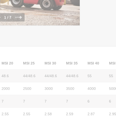
1 / 7
MSI 20
MSI 25
MSI 30
MSI 35
MSI 40
MSI
48.6
44/48.6
44/48.6
44/48.6
55
55
2000
2500
3000
3500
4000
500
7
7
7
7
6
6
2.55
2.55
2.58
2.59
2.87
2.9