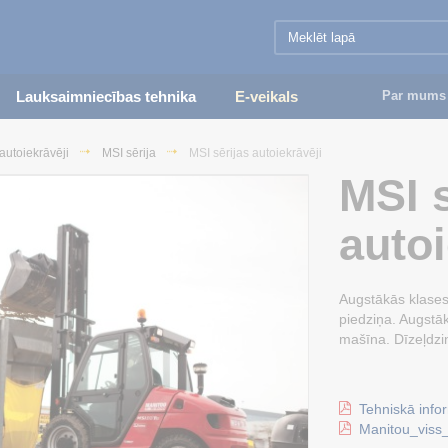
Lauksaimniecības tehnika
E-veikals
Par mums
autoiekrāvēji
MSI sērija
MSI sērijas autoiekrāvēji
MSI s
autoi
Augstākās klases 
piedziņa. Augstāk
mašīna. Dīzeļdzi
Tehniskā info
Manitou_viss