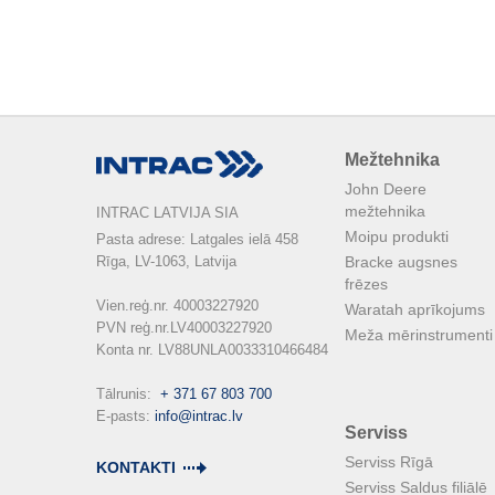
Mežtehnika
John Deere
mežtehnika
INTRAC LATVIJA SIA
Moipu produkti
Pasta adrese: Latgales ielā 458

Rīga, LV-1063, Latvija

Bracke augsnes
frēzes
Vien.reģ.nr. 40003227920

Waratah aprīkojums
PVN reģ.nr.LV40003227920

Meža mērinstrumenti
Konta nr. LV88UNLA0033310466484

Tālrunis:  
+ 371 67 803 700
E-pasts: 
info@intrac.lv
Serviss
Serviss Rīgā
KONTAKTI
Serviss Saldus filiālē