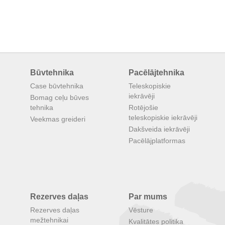
Būvtehnika
Pacēlājtehnika
Case būvtehnika
Teleskopiskie
iekrāvēji
Bomag ceļu būves
tehnika
Rotējošie
teleskopiskie iekrāvēji
Veekmas greideri
Dakšveida iekrāvēji
Pacēlājplatformas
Rezerves daļas
Par mums
Rezerves daļas
Vēsture
mežtehnikai
Kvalitātes politika