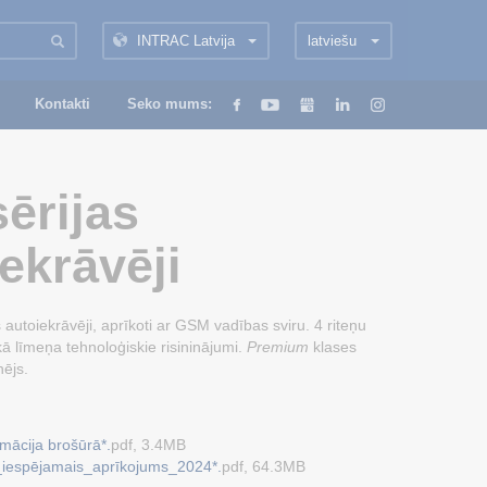
INTRAC Latvija
latviešu
Kontakti
Seko mums:
ērijas
ekrāvēji
autoiekrāvēji, aprīkoti ar GSM vadības sviru. 4 riteņu
ā līmeņa tehnoloģiskie risininājumi.
Premium
klases
nējs.
rmācija brošūrā*.
pdf, 3.4MB
_iespējamais_aprīkojums_2024*.
pdf, 64.3MB