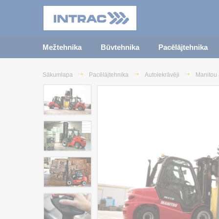
Mežtehnika
Būvtehnika
Pacēlājtehnika
Sākumlapa
Pacēlājtehnika
Autoiekrāvēji
Manitou 