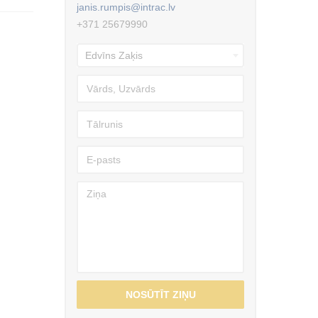
janis.rumpis@intrac.lv
+371 25679990
NOSŪTĪT ZIŅU