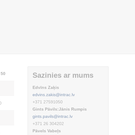
 50
Sazinies ar mums
Edvīns Zaķis
edvins.zakis@intrac.lv
+371 27591050
0
Gints Pāvils:Jānis Rumpis
gints.pavils@intrac.lv
+371 26 304202
Pāvels Vabeļs
5