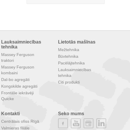
Lauksaimniecības
Lietotās mašīnas
tehnika
Mežtehnika
Massey Ferguson
Būvtehnika
traktori
Pacēlājtehnika
Massey Ferguson
Lauksaimniecības
kombaini
tehnika
Dal-bo agregāti
Citi produkti
Kongskilde agregāti
Frontālie iekrāvēji
Quicke
Kontakti
Seko mums
Centrālais ofiss Rīgā
Valmieras filiāle