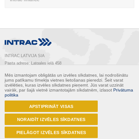
INTRAC LATVIJA SIA
Pasta adrese: Latgales ielā 458

Rīga, LV-1063, Latvija

Mēs izmantojam obligātās un izvēles sīkdatnes, lai nodrošinātu
Tālrunis:  
+ 371 67 803 700
jums patīkamu tīmekļa vietnes lietošanas pieredzi. Šeit varat
E-pasts: 
info@intrac.lv
izvēlēties, kuras izvēles sīkdatnes pieņemt. Jūs varat uzzināt
vairāk, par šajā vietnē izmantotajām sīkdatnēm, izlasot
Privātuma
politika
КОНТАКТЫ
APSTIPRINĀT VISAS
Follow Us
NORAIDĪT IZVĒLES SĪKDATNES
PIELĀGOT IZVĒLES SĪKDATNES