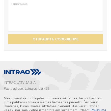
ОТПРАВИТЬ СООБЩЕНИЕ
INTRAC LATVIJA SIA
Pasta adrese: Latgales ielā 458

Rīga, LV-1063, Latvija

Mēs izmantojam obligātās un izvēles sīkdatnes, lai nodrošinātu
Tālrunis:  
+ 371 67 803 700
jums patīkamu tīmekļa vietnes lietošanas pieredzi. Šeit varat
E-pasts: 
info@intrac.lv
izvēlēties, kuras izvēles sīkdatnes pieņemt. Jūs varat uzzināt
vairāk, par šajā vietnē izmantotajām sīkdatnēm, izlasot
Privātuma