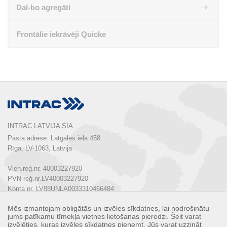
Dal-bo agregāti
Frontālie iekrāvēji Quicke
INTRAC LATVIJA SIA
Pasta adrese: Latgales ielā 458

Rīga, LV-1063, Latvija

Vien.reģ.nr. 40003227920

PVN reģ.nr.LV40003227920

Konta nr. LV88UNLA0033310466484

Mēs izmantojam obligātās un izvēles sīkdatnes, lai nodrošinātu
Tālrunis:  
+ 371 67 803 700
jums patīkamu tīmekļa vietnes lietošanas pieredzi. Šeit varat
E-pasts: 
info@intrac.lv
izvēlēties, kuras izvēles sīkdatnes pieņemt. Jūs varat uzzināt