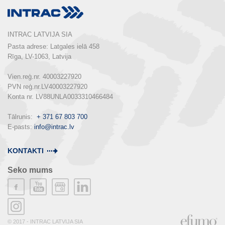
INTRAC LATVIJA SIA
Pasta adrese: Latgales ielā 458

Rīga, LV-1063, Latvija

Vien.reģ.nr. 40003227920

PVN reģ.nr.LV40003227920

Konta nr. LV88UNLA0033310466484

Tālrunis:  
+ 371 67 803 700
E-pasts: 
info@intrac.lv
KONTAKTI
Seko mums
© 2017 - INTRAC LATVIJA SIA