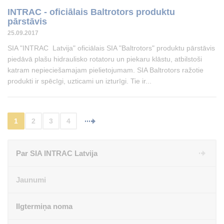
INTRAC - oficiālais Baltrotors produktu
pārstāvis
25.09.2017
SIA "INTRAC Latvija" oficiālais SIA "Baltrotors" produktu pārstāvis
piedāvā plašu hidraulisko rotatoru un piekaru klāstu, atbilstoši
katram nepieciešamajam pielietojumam. SIA Baltrotors ražotie
produkti ir spēcīgi, uzticami un izturīgi. Tie ir...
1
2
3
4
Par SIA INTRAC Latvija
Jaunumi
Ilgtermiņa noma