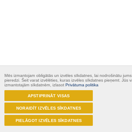
Mēs izmantojam obligātās un izvēles sīkdatnes, lai nodrošinātu jums
pieredzi. Šeit varat izvēlēties, kuras izvēles sīkdatnes pieņemt. Jūs v
izmantotajām sīkdatnēm, izlasot
Privātuma politika
APSTIPRINĀT VISAS
NORAIDĪT IZVĒLES SĪKDATNES
PIELĀGOT IZVĒLES SĪKDATNES