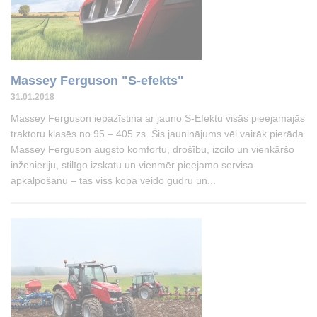
Massey Ferguson "S-efekts"
31.01.2018
Massey Ferguson iepazīstina ar jauno S-Efektu visās pieejamajās
traktoru klasēs no 95 – 405 zs. Šis jauninājums vēl vairāk pierāda
Massey Ferguson augsto komfortu, drošību, izcilo un vienkāršo
inženieriju, stilīgo izskatu un vienmēr pieejamo servisa
apkalpošanu – tas viss kopā veido gudru un...