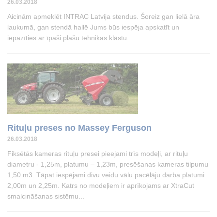
26.03.2018
Aicinām apmeklēt INTRAC Latvija stendus. Šoreiz gan lielā āra
laukumā, gan stendā hallē Jums būs iespēja apskatīt un
iepazīties ar īpaši plašu tehnikas klāstu.
Rituļu preses no Massey Ferguson
26.03.2018
Fiksētās kameras rituļu presei pieejami trīs modeļi, ar rituļu
diametru - 1,25m, platumu – 1,23m, presēšanas kameras tilpumu
1,50 m3. Tāpat iespējami divu veidu vālu pacēlāju darba platumi
2,00m un 2,25m. Katrs no modeļiem ir aprīkojams ar XtraCut
smalcināšanas sistēmu...