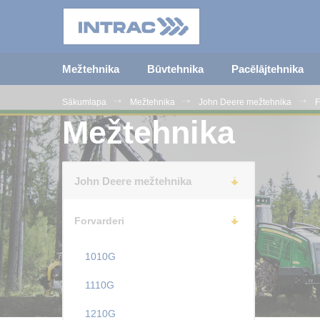
Mežtehnika
Būvtehnika
Pacēlājtehnika
Sākumlapa
Mežtehnika
John Deere mežtehnika
F
Mežtehnika
John Deere mežtehnika
Forvarderi
1010G
1110G
1210G