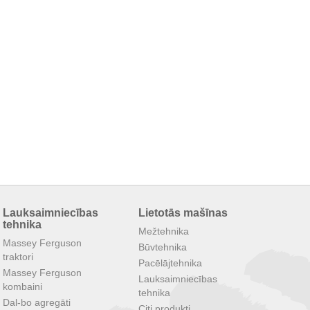
Lauksaimniecības
Lietotās mašīnas
tehnika
Mežtehnika
Massey Ferguson
Būvtehnika
traktori
Pacēlājtehnika
Massey Ferguson
Lauksaimniecības
kombaini
tehnika
Dal-bo agregāti
Citi produkti