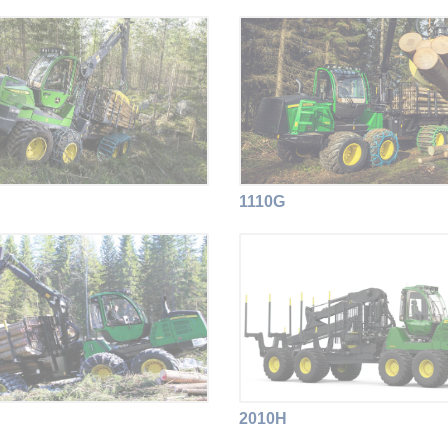
1110G
2010H