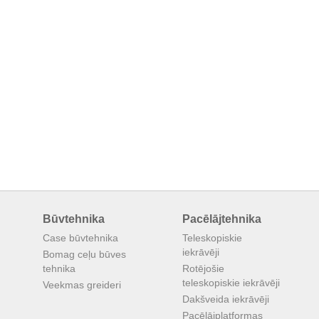
Būvtehnika
Pacēlājtehnika
Case būvtehnika
Teleskopiskie
iekrāvēji
Bomag ceļu būves
tehnika
Rotējošie
teleskopiskie iekrāvēji
Veekmas greideri
Dakšveida iekrāvēji
Pacēlājplatformas