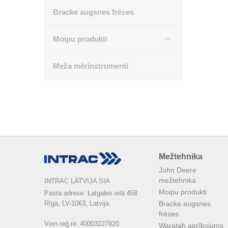
Bracke augsnes frēzes
Moipu produkti
Meža mērinstrumenti
Mežtehnika
John Deere
mežtehnika
INTRAC LATVIJA SIA
Moipu produkti
Pasta adrese: Latgales ielā 458

Rīga, LV-1063, Latvija

Bracke augsnes
frēzes
Vien.reģ.nr. 40003227920

Waratah aprīkojums