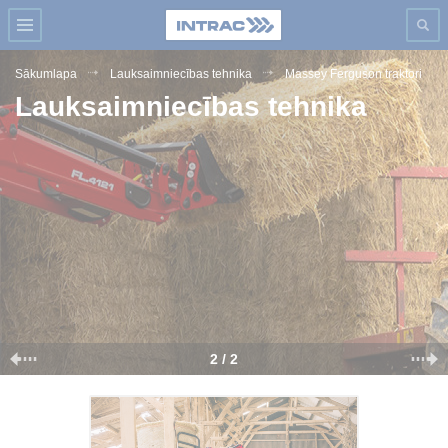
Sākumlapa
Lauksaimniecības tehnika
Massey Ferguson traktori
Lauksaimniecības tehnika
2 / 2