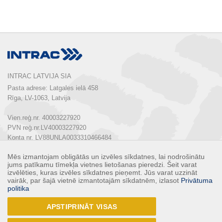
INTRAC LATVIJA SIA
Pasta adrese: Latgales ielā 458

Rīga, LV-1063, Latvija

Vien.reģ.nr. 40003227920

PVN reģ.nr.LV40003227920

Konta nr. LV88UNLA0033310466484

Mēs izmantojam obligātās un izvēles sīkdatnes, lai nodrošinātu
Tālrunis:  
+ 371 67 803 700
jums patīkamu tīmekļa vietnes lietošanas pieredzi. Šeit varat
E-pasts: 
info@intrac.lv
izvēlēties, kuras izvēles sīkdatnes pieņemt. Jūs varat uzzināt
vairāk, par šajā vietnē izmantotajām sīkdatnēm, izlasot
Privātuma
politika
KONTAKTI
APSTIPRINĀT VISAS
Seko mums