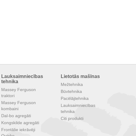
Lauksaimniecības
Lietotās mašīnas
tehnika
Mežtehnika
Massey Ferguson
Būvtehnika
traktori
Pacēlājtehnika
Massey Ferguson
Lauksaimniecības
kombaini
tehnika
Dal-bo agregāti
Citi produkti
Kongskilde agregāti
Frontālie iekrāvēji
Quicke