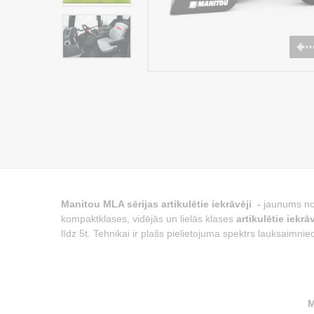
Manitou MLA sērijas artikulētie iekrāvēji -
jaunums no
kompaktklases, vidējās un lielās klases
artikulētie iekrā
līdz 5t. Tehnikai ir plašs pielietojuma spektrs lauksaimn
M