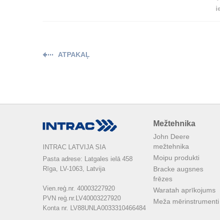
i
ATPAKAĻ
Mežtehnika
John Deere
mežtehnika
INTRAC LATVIJA SIA
Moipu produkti
Pasta adrese: Latgales ielā 458

Rīga, LV-1063, Latvija

Bracke augsnes
frēzes
Vien.reģ.nr. 40003227920

Waratah aprīkojums
PVN reģ.nr.LV40003227920

Meža mērinstrumenti
Konta nr. LV88UNLA0033310466484
