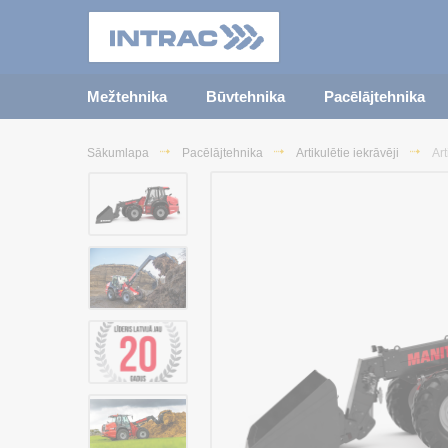
Mežtehnika
Būvtehnika
Pacēlājtehnika
Sākumlapa
Pacēlājtehnika
Artikulētie iekrāvēji
Art