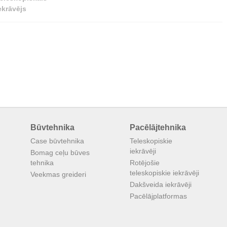
ekrāvējs
Būvtehnika
Pacēlājtehnika
Case būvtehnika
Teleskopiskie
iekrāvēji
Bomag ceļu būves
tehnika
Rotējošie
teleskopiskie iekrāvēji
Veekmas greideri
Dakšveida iekrāvēji
Pacēlājplatformas