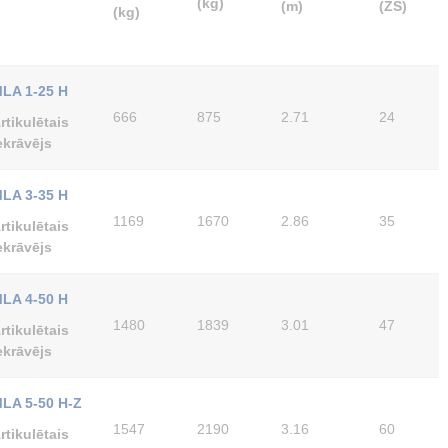
(kg)
(m)
(ZS)
(kg)
LA 1-25 H
666
875
2.71
24
rtikulētais
ekrāvējs
LA 3-35 H
1169
1670
2.86
35
rtikulētais
ekrāvējs
LA 4-50 H
1480
1839
3.01
47
rtikulētais
ekrāvējs
LA 5-50 H-Z
1547
2190
3.16
60
rtikulētais