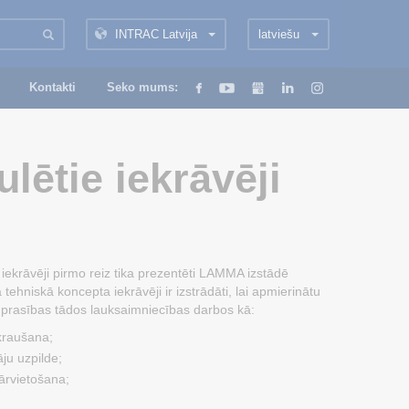
INTRAC Latvija
latviešu
Kontakti
Seko mums:
ulētie iekrāvēji
e iekrāvēji pirmo reiz tika prezentēti LAMMA izstādē
tehniskā koncepta iekrāvēji ir izstrādāti, lai apmierinātu
u prasības tādos lauksaimniecības darbos kā:
kraušana;
ju uzpilde;
ārvietošana;
;