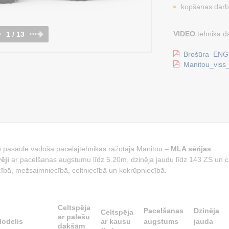
kopšanas darb
VIDEO
tehnika d
1 / 13
Brošūra_ENG_a
Manitou_viss
 pasaulē vadošā pacēlājtehnikas ražotāja Manitou –
MLA sērijas
vēji
ar pacelšanas augstumu līdz 5.20m, dzinēja jaudu līdz 143 ZS un c
iecībā, mežsaimniecībā, celtniecībā un kokrūpniecībā.
Celtspēja
Pacelšanas
Dzinēja
Celtspēja
ar palešu
odelis
ar kausu
augstums
jauda
dakšām