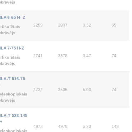
ekrāvējs
LA 6-65 H- Z
2259
2907
3.32
65
rtikulētais
ekrāvējs
LA 7-75 H-Z
2741
3378
3.47
74
rtikulētais
ekrāvējs
LA-T 516-75
H
2732
3535
5.03
74
eleskopiskais
ekrāvējs
LA-T 533-145
+
4978
4978
5.20
143
eleskopiskais