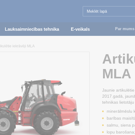
Lauksaimniecības tehnika
E-veikals
Par mums
ikulētie iekrāvēji MLA
Artik
MLA
Jaunie artikulēti
2017.gadā, jaunā 
tehnikas lietotāj
minerālmēslu 
barības maisītā
salmu, siena p
lopu barošana