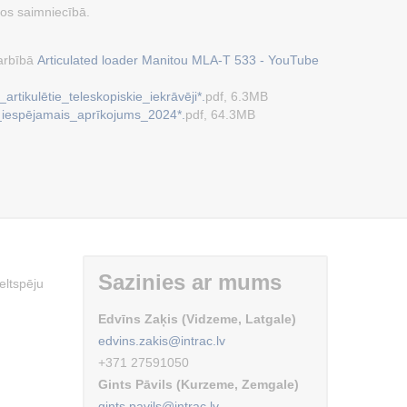
os saimniecībā.
arbībā
Articulated loader Manitou MLA-T 533 - YouTube
rtikulētie_teleskopiskie_iekrāvēji*.
pdf, 6.3MB
_iespējamais_aprīkojums_2024*.
pdf, 64.3MB
Sazinies ar mums
eltspēju
Edvīns Zaķis (Vidzeme, Latgale)
edvins.zakis@intrac.lv
+371 27591050
Gints Pāvils (Kurzeme, Zemgale)
gints.pavils@intrac.lv