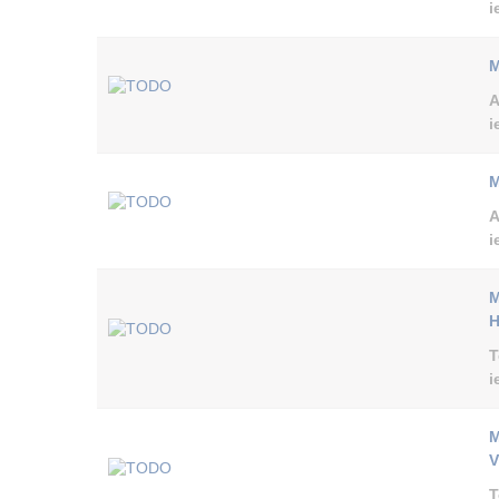
i
M
A
i
M
A
i
M
T
i
M
V
T