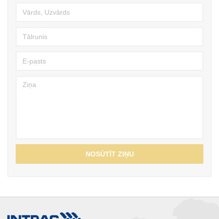
NOSŪTĪT ZIŅU