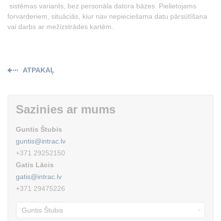
sistēmas variants, bez personāla datora bāzes. Pielietojams
forvarderiem, situāciās, kiur nav nepieciešama datu pārsūtīšana
vai darbs ar mežizstrādes kartēm.
ATPAKAĻ
Sazinies ar mums
Guntis Štubis
guntis@intrac.lv
+371 29252150
Gatis Lācis
gatis@intrac.lv
+371 29475226