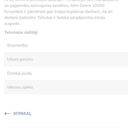
un pagarinātu aizmugures tandēmu John Deere 1010G
forvarders ir piemērots gan krājas kopšanas darbiem, kā arī
darbam kailcirtēs. Tehnikai ir lieliska pārgājamība mitrās
augsnēs.
Tehniskie rādītāji
Kravnesība
Izlices garums
Dzinēja jauda
Vilkmes spēks
ATPAKAĻ