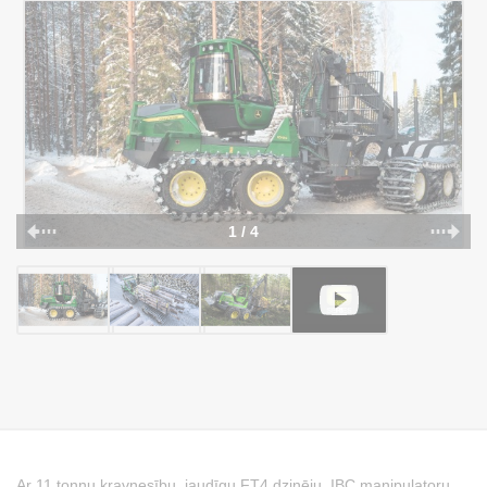
1 / 4
Ar 11 tonnu kravnesību, jaudīgu FT4 dzinēju, IBC manipulatoru