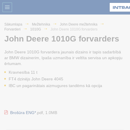
Sākumlapa
Mežtehnika
John Deere mežtehnika
Forvarderi
1010G
John Deere 1010G forvarders
John Deere 1010G forvarders
John Deere 1010G forvardera jaunais dizains ir tapis sadarbībā
ar BMW dizainerim, īpaša uzmanība ir veltīta servisa un apkopju
ērtumam.
Kravnesība 11 t
FT4 dzinējs John Deere 4045
IBC un pagarinātais aizmugures tandēms kā opcija
Brošūra ENG*.
pdf, 1.0MB