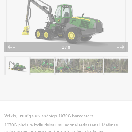
1 / 6
Veikls, izturīgs un spēcīgs 1070G harvesters
1070G piedāvā izcilu risinājumu agrīnai retināšanai. Mašīnas
izcilās manevrētspējas un konstrukcija ļauj strādāt pat