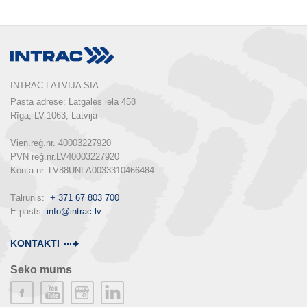
INTRAC LATVIJA SIA
Pasta adrese: Latgales ielā 458

Rīga, LV-1063, Latvija

Vien.reģ.nr. 40003227920

PVN reģ.nr.LV40003227920

Konta nr. LV88UNLA0033310466484

Tālrunis:  
+ 371 67 803 700
E-pasts: 
info@intrac.lv
KONTAKTI
Seko mums