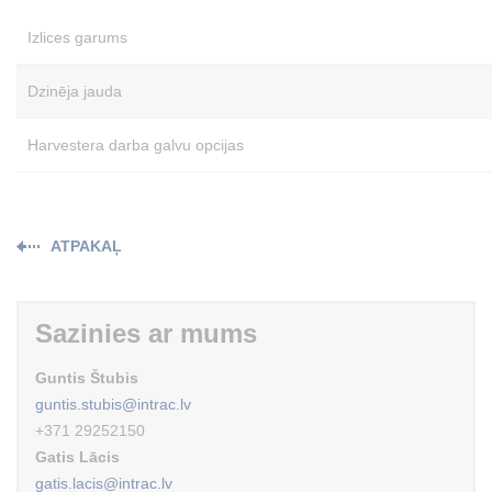
Izlices garums
Dzinēja jauda
Harvestera darba galvu opcijas
ATPAKAĻ
Sazinies ar mums
Guntis Štubis
guntis.stubis@intrac.lv
+371 29252150
Gatis Lācis
gatis.lacis@intrac.lv