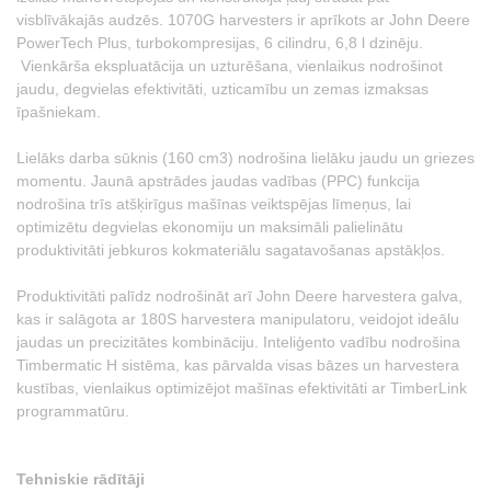
visblīvākajās audzēs. 1070G harvesters ir aprīkots ar John Deere
PowerTech Plus, turbokompresijas, 6 cilindru, 6,8 l dzinēju.
Vienkārša ekspluatācija un uzturēšana, vienlaikus nodrošinot
jaudu, degvielas efektivitāti, uzticamību un zemas izmaksas
īpašniekam.
Lielāks darba sūknis (160 cm3) nodrošina lielāku jaudu un griezes
momentu. Jaunā apstrādes jaudas vadības (PPC) funkcija
nodrošina trīs atšķirīgus mašīnas veiktspējas līmeņus, lai
optimizētu degvielas ekonomiju un maksimāli palielinātu
produktivitāti jebkuros kokmateriālu sagatavošanas apstākļos.
Produktivitāti palīdz nodrošināt arī John Deere harvestera galva,
kas ir salāgota ar 180S harvestera manipulatoru, veidojot ideālu
jaudas un precizitātes kombināciju. Inteliģento vadību nodrošina
Timbermatic H sistēma, kas pārvalda visas bāzes un harvestera
kustības, vienlaikus optimizējot mašīnas efektivitāti ar TimberLink
programmatūru.
Tehniskie rādītāji