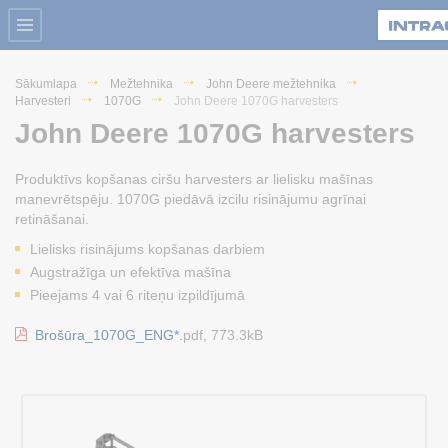
Sākumlapa
Mežtehnika
John Deere mežtehnika
Harvesteri
1070G
John Deere 1070G harvesters
John Deere 1070G harvesters
Produktīvs kopšanas ciršu harvesters ar lielisku mašīnas
manevrētspēju. 1070G piedāvā izcilu risinājumu agrīnai
retināšanai.
Lielisks risinājums kopšanas darbiem
Augstražīga un efektīva mašīna
Pieejams 4 vai 6 riteņu izpildījumā
Brošūra_1070G_ENG*.
pdf, 773.3kB