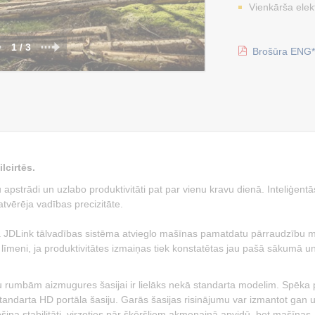
Vienkārša elek
1 / 3
Brošūra ENG*
lcirtēs.
 apstrādi un uzlabo produktivitāti pat par vienu kravu dienā. Inteliģentā
atvērēja vadības precizitāte.
ā JDLink tālvadības sistēma atvieglo mašīnas pamatdatu pārraudzību m
 līmeni, ja produktivitātes izmaiņas tiek konstatētas jau pašā sākumā un
ņu rumbām aizmugures šasijai ir lielāks nekā standarta modelim. Spēka 
tandarta HD portāla šasiju. Garās šasijas risinājumu var izmantot gan 
ina stabilitāti, virzoties pār šķēršļiem akmeņainā apvidū, bet mašīnas