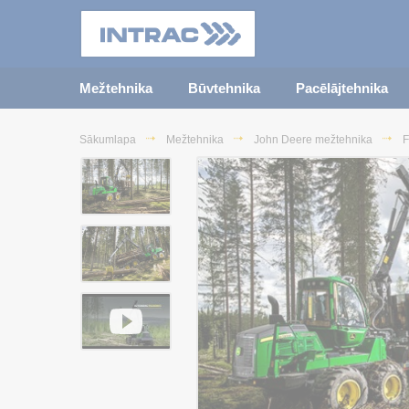
Mežtehnika
Būvtehnika
Pacēlājtehnika
Sākumlapa
Mežtehnika
John Deere mežtehnika
F