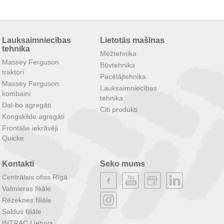
Lauksaimniecības
Lietotās mašīnas
tehnika
Mežtehnika
Massey Ferguson
Būvtehnika
traktori
Pacēlājtehnika
Massey Ferguson
Lauksaimniecības
kombaini
tehnika
Dal-bo agregāti
Citi produkti
Kongskilde agregāti
Frontālie iekrāvēji
Quicke
Kontakti
Seko mums
Centrālais ofiss Rīgā
Valmieras filiāle
Rēzeknes filiāle
Saldus filiāle
INTRAC Lietuva