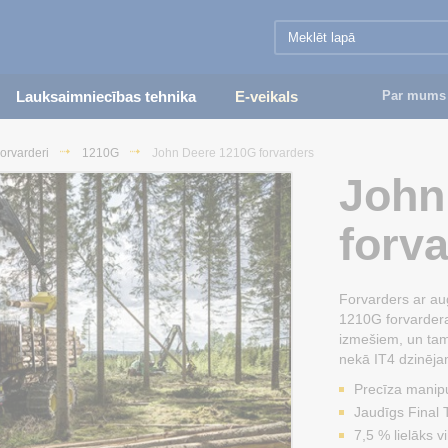
Lauksaimniecības tehnika
E-veikals
Par mums
orvarderi
1210G
John Deere 1210G forvarders
John
forv
Forvarders ar au
1210G forvardera 
izmešiem, un tam
nekā IT4 dzinēja
Precīza manip
Jaudīgs Final T
7,5 % lielāks 