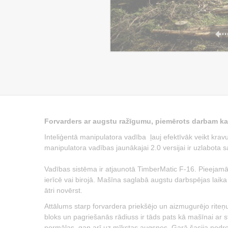
Forvarders ar augstu ražīgumu, piemērots darbam kai
Inteliģentā manipulatora vadība ļauj efektīvāk veikt kravu
manipulatora vadības jaunākajai 2.0 versijai ir uzlabota s
Vadības sistēma ir atjaunotā TimberMatic F-16. Pieejam
ierīcē vai birojā. Mašīna saglabā augstu darbspējas laika
ātri novērst.
Attālums starp forvardera priekšējo un aizmugurējo rite
bloks un pagriešanās rādiuss ir tāds pats kā mašīnai ar s
normālas, gan arī uz mīkstas augsnes. Garā šasija nodroš