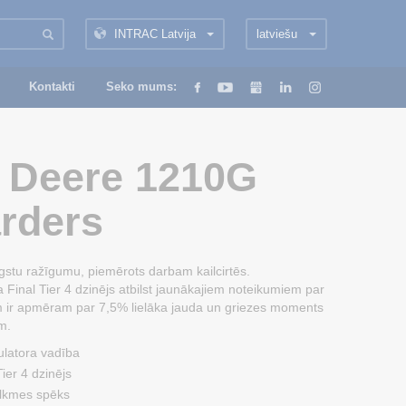
INTRAC Latvija
latviešu
Kontakti
Seko mums:
 Deere 1210G
arders
gstu ražīgumu, piemērots darbam kailcirtēs.
Final Tier 4 dzinējs atbilst jaunākajiem noteikumiem par
 ir apmēram par 7,5% lielāka jauda un griezes moments
m.
ulatora vadība
ier 4 dzinējs
vilkmes spēks