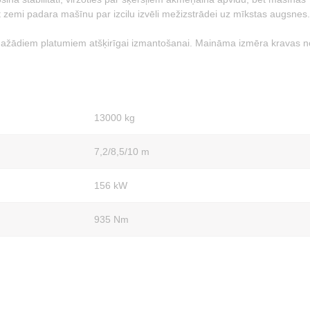
 zemi padara mašīnu par izcilu izvēli mežizstrādei uz mīkstas augsnes.
r dažādiem platumiem atšķirīgai izmantošanai. Maināma izmēra kravas 
13000 kg
7,2/8,5/10 m
156 kW
935 Nm