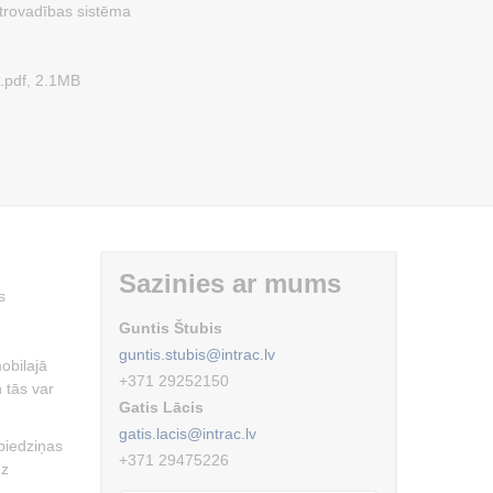
trovadības sistēma
.
pdf, 2.1MB
Sazinies ar mums
s
Guntis Štubis
guntis.stubis@intrac.lv
obilajā
+371 29252150
 tās var
Gatis Lācis
gatis.lacis@intrac.lv
piedziņas
+371 29475226
uz