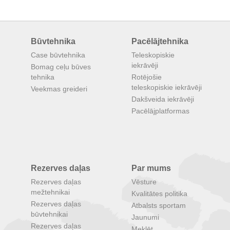
Būvtehnika
Pacēlājtehnika
Case būvtehnika
Teleskopiskie
iekrāvēji
Bomag ceļu būves
tehnika
Rotējošie
teleskopiskie iekrāvēji
Veekmas greideri
Dakšveida iekrāvēji
Pacēlājplatformas
Rezerves daļas
Par mums
Rezerves daļas
Vēsture
mežtehnikai
Kvalitātes politika
Rezerves daļas
Atbalsts sportam
būvtehnikai
Jaunumi
Rezerves daļas
Meklēt