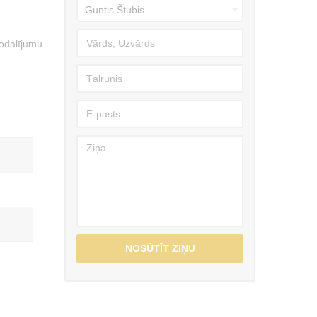
nodalījumu
NOSŪTĪT ZIŅU