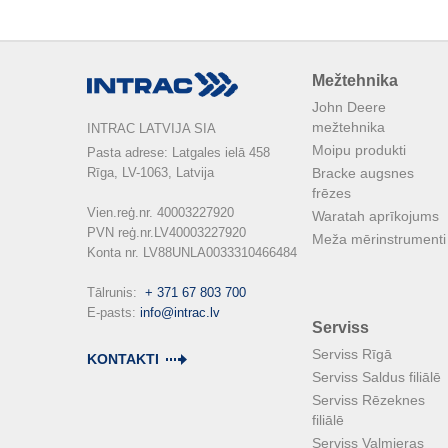
Mežtehnika
John Deere
mežtehnika
INTRAC LATVIJA SIA
Moipu produkti
Pasta adrese: Latgales ielā 458

Rīga, LV-1063, Latvija

Bracke augsnes
frēzes
Vien.reģ.nr. 40003227920

Waratah aprīkojums
PVN reģ.nr.LV40003227920

Meža mērinstrumenti
Konta nr. LV88UNLA0033310466484

Tālrunis:  
+ 371 67 803 700
E-pasts: 
info@intrac.lv
Serviss
Serviss Rīgā
KONTAKTI
Serviss Saldus filiālē
Serviss Rēzeknes
filiālē
Serviss Valmieras