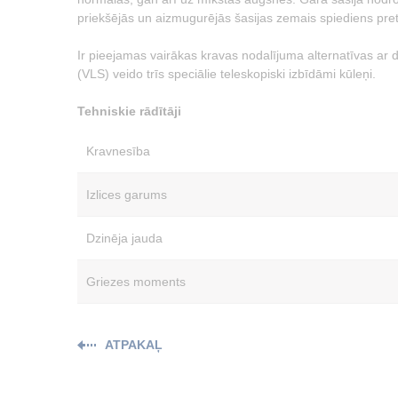
priekšējās un aizmugurējās šasijas zemais spiediens pret
Ir pieejamas vairākas kravas nodalījuma alternatīvas a
(VLS) veido trīs speciālie teleskopiski izbīdāmi kūleņi.
Tehniskie rādītāji
Kravnesība
Izlices garums
Dzinēja jauda
Griezes moments
ATPAKAĻ