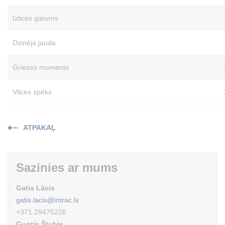
Izlices garums
Dzinēja jauda
Griezes moments
Vilces spēks
ATPAKAĻ
Sazinies ar mums
Gatis Lācis
gatis.lacis@intrac.lv
+371 29475226
Guntis Štubis