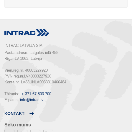
INTRAC LATVIJA SIA
Pasta adrese: Latgales ielā 458

Rīga, LV-1063, Latvija

Vien.reģ.nr. 40003227920

PVN reģ.nr.LV40003227920

Konta nr. LV88UNLA0033310466484

Tālrunis:  
+ 371 67 803 700
E-pasts: 
info@intrac.lv
KONTAKTI
Seko mums