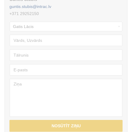
guntis.stubis@intrac.lv
+371 29252150
NOSŪTĪT ZIŅU