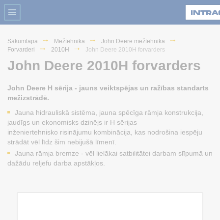
Sākumlapa
Mežtehnika
John Deere mežtehnika
Forvarderi
2010H
John Deere 2010H forvarders
John Deere 2010H forvarders
John Deere H sērija - jauns veiktspējas un ražības standarts
mežizstrādē.
Jauna hidrauliskā sistēma, jauna spēcīga rāmja konstrukcija,
jaudīgs un ekonomisks dzinējs ir H sērijas
inženiertehnisko risinājumu kombinācija, kas nodrošina iespēju
strādāt vēl līdz šim nebijušā līmenī.
Jauna rāmja bremze - vēl lielākai satbilitātei darbam slīpumā un
dažādu reljefu darba apstākļos.