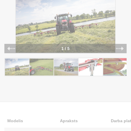
1 / 5
Modelis
Apraksts
Darba pla