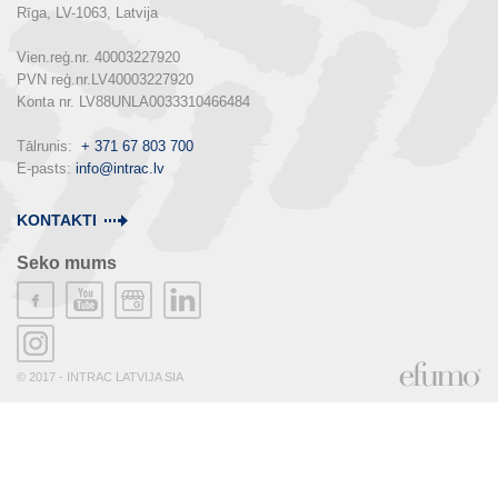
Rīga, LV-1063, Latvija

Vien.reģ.nr. 40003227920

PVN reģ.nr.LV40003227920

Konta nr. LV88UNLA0033310466484

Tālrunis:  
+ 371 67 803 700
E-pasts: 
info@intrac.lv
KONTAKTI
Seko mums
© 2017 - INTRAC LATVIJA SIA