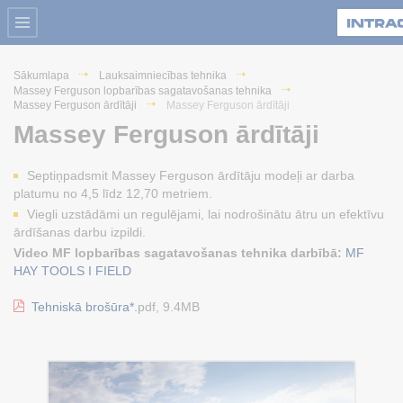
Sākumlapa
Lauksaimniecības tehnika
Massey Ferguson lopbarības sagatavošanas tehnika
Massey Ferguson ārdītāji
Massey Ferguson ārdītāji
Massey Ferguson ārdītāji
Septiņpadsmit Massey Ferguson ārdītāju modeļi ar darba
platumu no 4,5 līdz 12,70 metriem.
Viegli uzstādāmi un regulējami, lai nodrošinātu ātru un efektīvu
ārdīšanas darbu izpildi.
Video MF lopbarības sagatavošanas tehnika darbībā:
MF
HAY TOOLS I FIELD
Tehniskā brošūra*.
pdf, 9.4MB