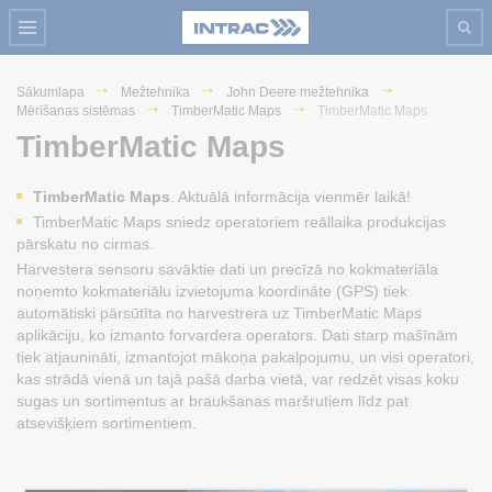
Sākumlapa
Mežtehnika
John Deere mežtehnika
Mērīšanas sistēmas
TimberMatic Maps
TimberMatic Maps
TimberMatic Maps
TimberMatic Maps
. Aktuālā informācija vienmēr laikā!
TimberMatic Maps sniedz operatoriem reāllaika produkcijas
pārskatu no cirmas.
Harvestera sensoru savāktie dati un precīzā no kokmateriāla
noņemto kokmateriālu izvietojuma koordināte (GPS) tiek
automātiski pārsūtīta no harvestrera uz TimberMatic Maps
aplikāciju, ko izmanto forvardera operators. Dati starp mašīnām
tiek atjaunināti, izmantojot mākoņa pakalpojumu, un visi operatori,
kas strādā vienā un tajā pašā darba vietā, var redzēt visas koku
sugas un sortimentus ar braukšanas maršrutiem līdz pat
atsevišķiem sortimentiem.