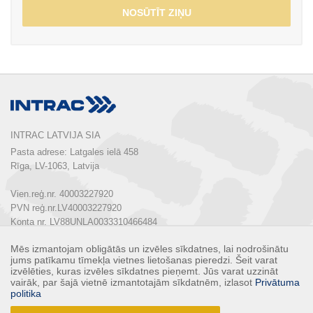
NOSŪTĪT ZIŅU
INTRAC LATVIJA SIA
Pasta adrese: Latgales ielā 458

Rīga, LV-1063, Latvija

Vien.reģ.nr. 40003227920

PVN reģ.nr.LV40003227920

Konta nr. LV88UNLA0033310466484

Mēs izmantojam obligātās un izvēles sīkdatnes, lai nodrošinātu
Tālrunis:  
+ 371 67 803 700
jums patīkamu tīmekļa vietnes lietošanas pieredzi. Šeit varat
E-pasts: 
info@intrac.lv
izvēlēties, kuras izvēles sīkdatnes pieņemt. Jūs varat uzzināt
vairāk, par šajā vietnē izmantotajām sīkdatnēm, izlasot
Privātuma
politika
KONTAKTI