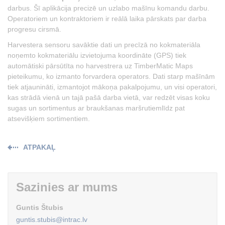
darbus. Šī aplikācija precizē un uzlabo mašīnu komandu darbu.
Operatoriem un kontraktoriem ir reālā laika pārskats par darba
progresu cirsmā.
Harvestera sensoru savāktie dati un precīzā no kokmateriāla
noņemto kokmateriālu izvietojuma koordināte (GPS) tiek
automātiski pārsūtīta no harvestrera uz TimberMatic Maps
pieteikumu, ko izmanto forvardera operators. Dati starp mašīnām
tiek atjaunināti, izmantojot mākoņa pakalpojumu, un visi operatori,
kas strādā vienā un tajā pašā darba vietā, var redzēt visas koku
sugas un sortimentus ar braukšanas maršrutiemlīdz pat
atsevišķiem sortimentiem.
ATPAKAĻ
Sazinies ar mums
Guntis Štubis
guntis.stubis@intrac.lv