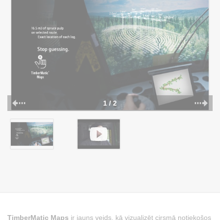
1 / 2
TimberMatic Maps
ir jauns veids, kā vizualizēt cirsmā notiekošos