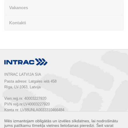
Vakances
Kontakti
INTRAC LATVIJA SIA
Pasta adrese: Latgales ielā 458

Rīga, LV-1063, Latvija

Vien.reģ.nr. 40003227920

PVN reģ.nr.LV40003227920

Konta nr. LV88UNLA0033310466484

Mēs izmantojam obligātās un izvēles sīkdatnes, lai nodrošinātu
Tālrunis:  
+ 371 67 803 700
jums patīkamu tīmekļa vietnes lietošanas pieredzi. Šeit varat
E-pasts: 
info@intrac.lv