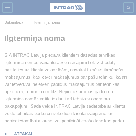
Sākumlapa
Ilgtermiņa noma
Ilgtermiņa noma
SIA INTRAC Latvija piedāvā klientiem dažādus tehnikas
ilgtermiņa nomas variantus. Šie risinājumi tiek izstrādāti,
balstoties uz klienta vajadzībām, nosakot fiksētus ikmēneša
maksājumus, kas ietver maksājumus par pašu tehniku, kā arī
var ietvert/vai neietvert papildus maksājumus par tehnikas
apkopēm, remontu utmldz. Nepieciešamības gadījumā
ilgtermiņa nomā var tikt iekļauti arī tehnikas operatora
pakalpojumi. Šādā veidā INTRAC Latvija sadarbībā ar klientu
veido tehnikas parku un seko līdzi klienta izaugsmei un
nepieciešamībai atjaunot vai papildināt esošo tehnikas parku.
ATPAKAĻ