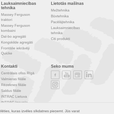
Lauksaimniecības
Lietotās mašīnas
tehnika
Mežtehnika
Massey Ferguson
Būvtehnika
traktori
Pacēlājtehnika
Massey Ferguson
Lauksaimniecības
kombaini
tehnika
Dal-bo agregāti
Citi produkti
Kongskilde agregāti
Frontālie iekrāvēji
Quicke
Kontakti
Seko mums
Centrālais ofiss Rīgā
Valmieras filiāle
Rēzeknes filiāle
Saldus filiāle
INTRAC Lietuva
INTRAC Igaunija
INTRAC Grupa
lēties, kuras izvēles sīkdatnes pieņemt. Jūs varat