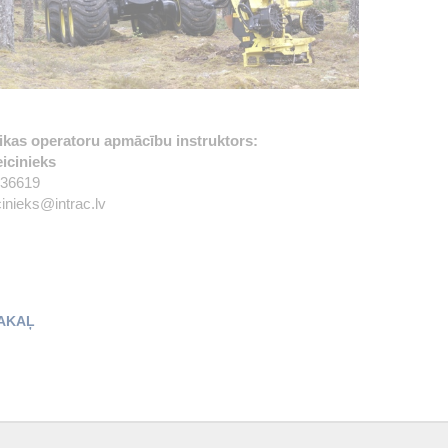
kas operatoru apmācību instruktors:
icinieks
436619
cinieks@intrac.lv
AKAĻ