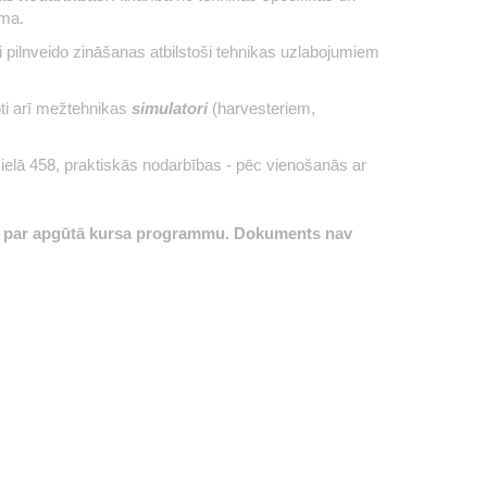
mma.
i pilnveido zināšanas atbilstoši tehnikas uzlabojumiem
oti arī mežtehnikas
simulatori
(harvesteriem,
ielā 458, praktiskās nodarbības - pēc vienošanās ar
mu par apgūtā kursa programmu. Dokuments nav