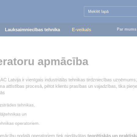
Lauksaimniecības tehnika
E-veikals
Par mums
ratoru apmācība
C Latvija ir vienīgais industriālās tehnikas tirdzniecības uzņēmums,
 attīstības procesā, pētot klientu prasības un vajadzības, tika pi
tās
zstrādes tehnikas,
lājtehnikas un
ehnikas operatoriem.
pmācību nodaļā operatoriem tiek piedāvātas
teorētiskās un praktis