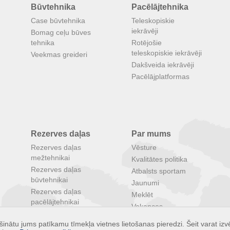
Būvtehnika
Pacēlājtehnika
Case būvtehnika
Teleskopiskie
iekrāvēji
Bomag ceļu būves
tehnika
Rotējošie
teleskopiskie iekrāvēji
Veekmas greideri
Dakšveida iekrāvēji
Pacēlājplatformas
Rezerves daļas
Par mums
Rezerves daļas
Vēsture
mežtehnikai
Kvalitātes politika
Rezerves daļas
Atbalsts sportam
būvtehnikai
Jaunumi
Rezerves daļas
Meklēt
pacēlājtehnikai
Vakances
Rezerves daļas
Īpašie piedāvājumi
inātu jums patīkamu tīmekļa vietnes lietošanas pieredzi. Šeit varat izvē
lauksaimniecības