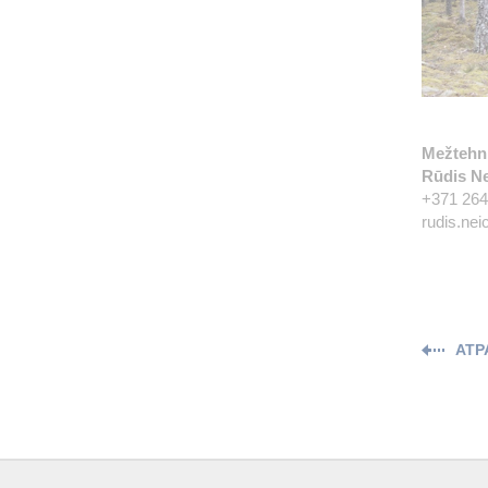
Mežtehni
Rūdis Ne
+371 26
rudis.nei
ATP