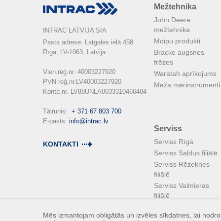
Mežtehnika
John Deere
mežtehnika
INTRAC LATVIJA SIA
Moipu produkti
Pasta adrese: Latgales ielā 458

Rīga, LV-1063, Latvija

Bracke augsnes
frēzes
Vien.reģ.nr. 40003227920

Waratah aprīkojums
PVN reģ.nr.LV40003227920

Meža mērinstrumenti
Konta nr. LV88UNLA0033310466484

Tālrunis:  
+ 371 67 803 700
E-pasts: 
info@intrac.lv
Serviss
Serviss Rīgā
KONTAKTI
Serviss Saldus filiālē
Serviss Rēzeknes
filiālē
Serviss Valmieras
filiālē
Mēs izmantojam obligātās un izvēles sīkdatnes, lai nodroš