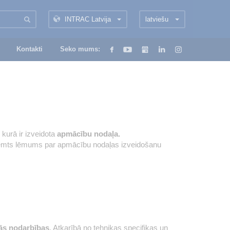
INTRAC Latvija
latviešu
Kontakti
Seko mums:
 kurā ir izveidota
apmācību nodaļa.
eņemts lēmums par apmācību nodaļas izveidošanu
kās nodarbības
. Atkarībā no tehnikas specifikas un