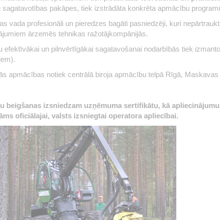
u sagatavotības pakāpes, tiek izstrādāta konkrēta apmācību progra
s vada profesionāli un pieredzes bagāti pasniedzēji, kuri nepārtraukt
nājumiem ārzemēs tehnikas ražotājkompānijās.
 efektīvākai un pilnvērtīgākai sagatavošanai nodarbībās tiek izmant
iem).
ās apmācības notiek centrālā biroja apmācību telpā Rīgā, Maskavas 
u beigšanas izsniedzam uzņēmuma sertifikātu, kā apliecināju
āms oficiālajai, valsts izsniegtai operatora apliecībai.