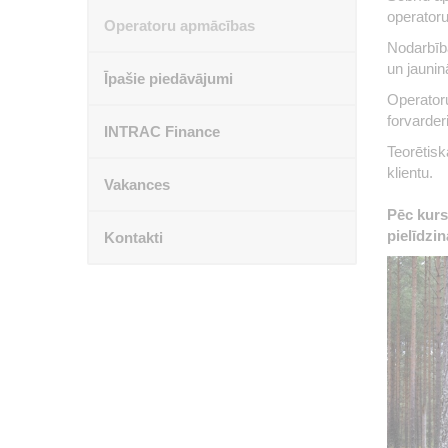
operator
Operatoru apmācības
Nodarbība
un jauni
Īpašie piedāvājumi
Operatoru
forvarder
INTRAC Finance
Teorētisk
klientu.
Vakances
Pēc kurs
pielīdzin
Kontakti