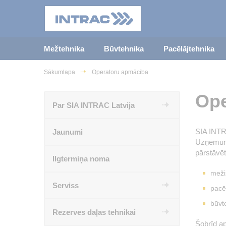
Mežtehnika
Būvtehnika
Pacēlājtehnika
Sākumlapa
Operatoru apmācība
Ope
Par SIA INTRAC Latvija
SIA INTRA
Jaunumi
Uzņēmuma
pārstāvē
Ilgtermiņa noma
meži
Serviss
pacē
būvt
Rezerves daļas tehnikai
Šobrīd a