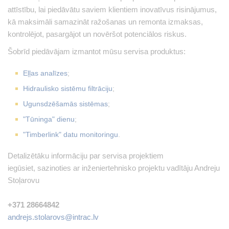
attīstību, lai piedāvātu saviem klientiem inovatīvus risinājumus,
kā maksimāli samazināt ražošanas un remonta izmaksas,
kontrolējot, pasargājot un novēršot potenciālos riskus.
Šobrīd piedāvājam izmantot mūsu servisa produktus:
Eļļas analīzes
;
Hidraulisko sistēmu filtrāciju
;
Ugunsdzēšamās sistēmas
;
"Tūninga" dienu
;
"Timberlink" datu monitoringu
.
Detalizētāku informāciju par servisa projektiem
iegūsiet, sazinoties ar inženiertehnisko projektu vadītāju Andreju
Stoļarovu
+371 28664842
andrejs.stolarovs@intrac.lv