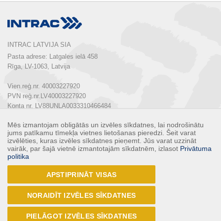
INTRAC LATVIJA SIA
Pasta adrese: Latgales ielā 458

Rīga, LV-1063, Latvija

Vien.reģ.nr. 40003227920

PVN reģ.nr.LV40003227920

Konta nr. LV88UNLA0033310466484

Mēs izmantojam obligātās un izvēles sīkdatnes, lai nodrošinātu
Tālrunis:  
+ 371 67 803 700
jums patīkamu tīmekļa vietnes lietošanas pieredzi. Šeit varat
E-pasts: 
info@intrac.lv
izvēlēties, kuras izvēles sīkdatnes pieņemt. Jūs varat uzzināt
vairāk, par šajā vietnē izmantotajām sīkdatnēm, izlasot
Privātuma
politika
KONTAKTI
APSTIPRINĀT VISAS
Seko mums
NORAIDĪT IZVĒLES SĪKDATNES
PIELĀGOT IZVĒLES SĪKDATNES