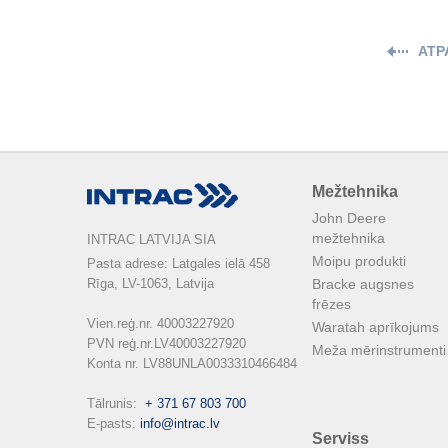
ATP
Mežtehnika
John Deere
mežtehnika
INTRAC LATVIJA SIA
Moipu produkti
Pasta adrese: Latgales ielā 458

Rīga, LV-1063, Latvija

Bracke augsnes
frēzes
Vien.reģ.nr. 40003227920

Waratah aprīkojums
PVN reģ.nr.LV40003227920

Meža mērinstrumenti
Konta nr. LV88UNLA0033310466484

Tālrunis:  
+ 371 67 803 700
E-pasts: 
info@intrac.lv
Serviss