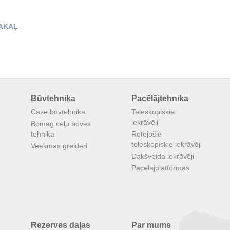
AKAĻ
Būvtehnika
Pacēlājtehnika
Case būvtehnika
Teleskopiskie
iekrāvēji
Bomag ceļu būves
tehnika
Rotējošie
teleskopiskie iekrāvēji
Veekmas greideri
Dakšveida iekrāvēji
Pacēlājplatformas
Rezerves daļas
Par mums