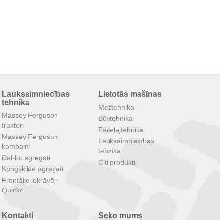
Lauksaimniecības
Lietotās mašīnas
tehnika
Mežtehnika
Massey Ferguson
Būvtehnika
traktori
Pacēlājtehnika
Massey Ferguson
Lauksaimniecības
kombaini
tehnika
Dal-bo agregāti
Citi produkti
Kongskilde agregāti
Frontālie iekrāvēji
Quicke
Kontakti
Seko mums