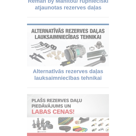
Reman by Manitou/ rūpnieciski
atjaunotas rezerves daļas
Alternatīvās rezerves daļas
lauksaimniecības tehnikai