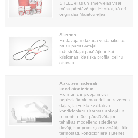
SHELL eļļas un smērvielas visai
mūsu pārstāvētajai tehnikai, kā arī
oriģinālās Manitou eļļas.
Siksnas
Piedāvājam dažāda veida siksnas
mūsu pārstāvētajai
industriālajai pacēlājtehnikai -
ķīļsiksnas, klasiskā profila, celiņu
siksnas.
Apkopes materiāli
kondicionieriem
Pie mums ir pieejami visi
nepieciešamie materiāli un rezerves
daļas, lai veiktu kvalitatīvu
kondicionieru sistēmas apkopi un
remontu mūsu pārstāvētajiem
tehnikas modeļiem: spiediena
devēji, kompresori,smidzinātāji, filtri,
termostati, kondicioniera šļūtenes