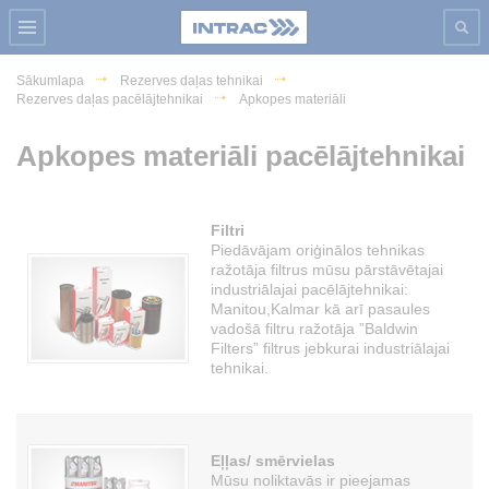
Sākumlapa
Rezerves daļas tehnikai
Rezerves daļas pacēlājtehnikai
Apkopes materiāli
Apkopes materiāli pacēlājtehnikai
Filtri
Piedāvājam oriģinālos tehnikas
ražotāja filtrus mūsu pārstāvētajai
industriālajai pacēlājtehnikai:
Manitou,Kalmar kā arī pasaules
vadošā filtru ražotāja ”Baldwin
Filters” filtrus jebkurai industriālajai
tehnikai.
Eļļas/ smērvielas
Mūsu noliktavās ir pieejamas