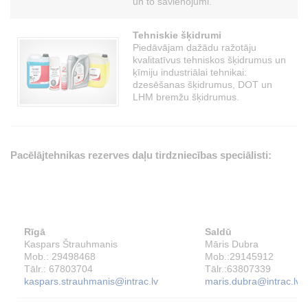
un to savienojumi.
Tehniskie šķidrumi
Piedāvājam dažādu ražotāju
kvalitatīvus tehniskos šķidrumus un
ķīmiju industriālai tehnikai:
dzesēšanas šķidrumus, DOT un
LHM bremžu šķidrumus.
Pacēlājtehnikas rezerves daļu tirdzniecības speciālisti:
Rīgā
Saldū
Kaspars Štrauhmanis
Māris Dubra
Mob.: 29498468
Mob.:29145912
Tālr.: 67803704
Tālr.:63807339
kaspars.strauhmanis@intrac.lv
maris.dubra@intrac.lv