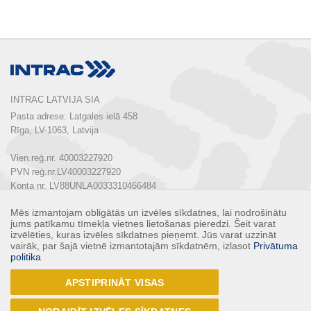
INTRAC LATVIJA SIA
Pasta adrese: Latgales ielā 458

Rīga, LV-1063, Latvija

Vien.reģ.nr. 40003227920

PVN reģ.nr.LV40003227920

Konta nr. LV88UNLA0033310466484

Mēs izmantojam obligātās un izvēles sīkdatnes, lai nodrošinātu
Tālrunis:  
+ 371 67 803 700
jums patīkamu tīmekļa vietnes lietošanas pieredzi. Šeit varat
E-pasts: 
info@intrac.lv
izvēlēties, kuras izvēles sīkdatnes pieņemt. Jūs varat uzzināt
vairāk, par šajā vietnē izmantotajām sīkdatnēm, izlasot
Privātuma
politika
KONTAKTI
APSTIPRINĀT VISAS
Seko mums