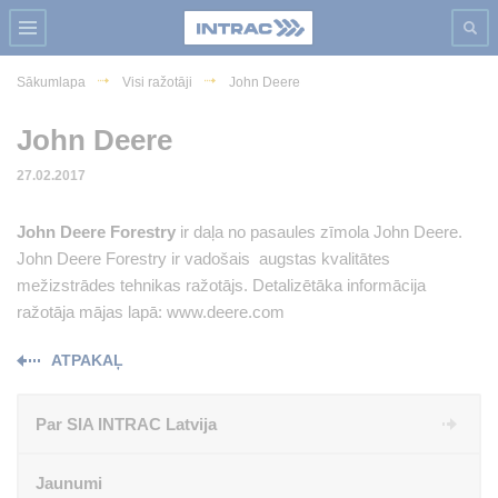
Sākumlapa
Visi ražotāji
John Deere
John Deere
27.02.2017
John Deere Forestry
ir daļa no pasaules zīmola John Deere.
John Deere Forestry ir vadošais augstas kvalitātes
mežizstrādes tehnikas ražotājs. Detalizētāka informācija
ražotāja mājas lapā: www.deere.com
ATPAKAĻ
Par SIA INTRAC Latvija
Jaunumi