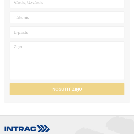
NOSŪTĪT ZIŅU