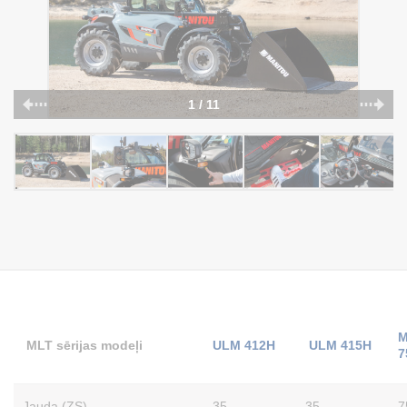
1 / 11
M
MLT sērijas modeļi
ULM 412H
ULM 415H
7
Jauda (ZS)
35
35
7