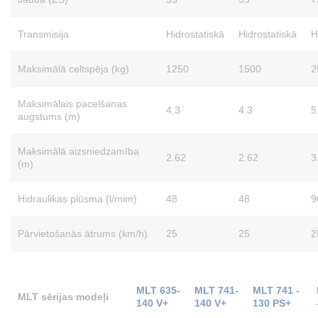
Transmisija
Hidrostatiskā
Hidrostatiskā
H
Maksimālā celtspēja (kg)
1250
1500
2
Maksimālais pacelšanas
4.3
4.3
5
augstums (m)
Maksimālā aizsniedzamība
2.62
2.62
3
(m)
Hidraulikas plūsma (l/mim)
48
48
9
Pārvietošanās ātrums (km/h)
25
25
2
MLT 635-
MLT 741-
MLT 741 -
MLT sērijas modeļi
140 V+
140 V+
130 PS+