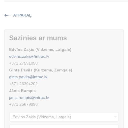
ATPAKAĻ
Sazinies ar mums
Edvīns Zaķis (Vidzeme, Latgale)
edvins.zakis@intrac.lv
+371 27591050
Gints Pāvils (Kurzeme, Zemgale)
gints.pavils@intrac.lv
+371 26304202
Jānis Rumpis
janis.rumpis@intrac.lv
+371 25679990