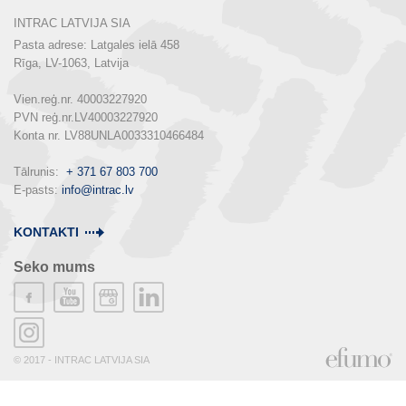
INTRAC LATVIJA SIA
Pasta adrese: Latgales ielā 458

Rīga, LV-1063, Latvija

Vien.reģ.nr. 40003227920

PVN reģ.nr.LV40003227920

Konta nr. LV88UNLA0033310466484

Tālrunis:  
+ 371 67 803 700
E-pasts: 
info@intrac.lv
KONTAKTI
Seko mums
© 2017 - INTRAC LATVIJA SIA