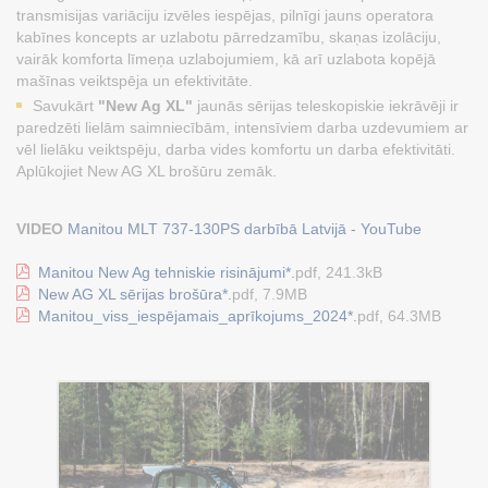
transmisijas variāciju izvēles iespējas, pilnīgi jauns operatora
kabīnes koncepts ar uzlabotu pārredzamību, skaņas izolāciju,
vairāk komforta līmeņa uzlabojumiem, kā arī uzlabota kopējā
mašīnas veiktspēja un efektivitāte.
Savukārt
"New Ag XL"
jaunās sērijas teleskopiskie iekrāvēji ir
paredzēti lielām saimniecībām, intensīviem darba uzdevumiem ar
vēl lielāku veiktspēju, darba vides komfortu un darba efektivitāti.
Aplūkojiet New AG XL brošūru zemāk.
VIDEO
Manitou MLT 737-130PS darbībā Latvijā - YouTube
Manitou New Ag tehniskie risinājumi*.
pdf, 241.3kB
New AG XL sērijas brošūra*.
pdf, 7.9MB
Manitou_viss_iespējamais_aprīkojums_2024*.
pdf, 64.3MB