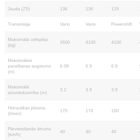
Jauda (ZS)
136
136
129
Transmisija
Vario
Vario
Powershift
Maksimālā celtspēja
3500
4100
4100
(kg)
Maksimālais
pacelšanas augstums
6.08
6.9
6.9
(m)
Maksimālā
3.2
3.9
3.9
aizsniedzamība (m)
Hidraulikas plūsma
170
170
150
(l/mim)
Pārvietošanās ātrums
40
40
40
(km/h)