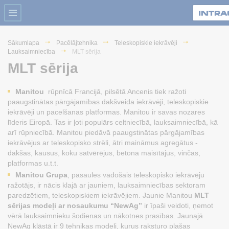
Sākumlapa
Pacēlājtehnika
Teleskopiskie iekrāvēji
Lauksaimniecība
MLT sērija
MLT sērija
Manitou
rūpnīcā Francijā, pilsētā Ancenis tiek ražoti
paaugstinātas pārgājamības dakšveida iekrāvēji, teleskopiskie
iekrāvēji un pacelšanas platformas. Manitou ir savas nozares
līderis Eiropā. Tas ir ļoti populārs celtniecībā, lauksaimniecībā, kā
arī rūpniecībā. Manitou piedāvā paaugstinātas pārgājamības
iekrāvējus ar teleskopisko strēli, ātri maināmus agregātus -
dakšas, kausus, koku satvērējus, betona maisītājus, vinčas,
platformas u.t.t.
Manitou Grupa
, pasaules vadošais teleskopisko iekrāvēju
ražotājs, ir nācis klajā ar jauniem, lauksaimniecības sektoram
paredzētiem, teleskopiskiem iekrāvējiem. Jaunie Manitou
MLT
sērijas modeļi ar nosaukumu “NewAg”
ir īpaši veidoti, ņemot
vērā lauksaimnieku šodienas un nākotnes prasības. Jaunajā
NewAg klāstā ir 9 tehnikas modeļi, kurus raksturo plašas