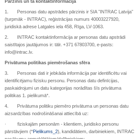
Pārzinis un tā kontaktinformācija
1. Personas datu apstrādes pārzinis ir SIA "INTRAC Latvija"
(turpmāk - INTRAC), reģistrācijas numurs 40003227920,
juridiskā adrese Latgales iela 458, Rīga, LV-1063.
2. INTRAC kontaktinformācija ar personas datu apstrādi
saistītajos jautājumos ir: tālr. +371 67803700, e-pasts:
info@intrac.lv.
Privātuma politikas piemērošanas sfēra
3. Personas dati ir jebkāda informācija par identificētu vai
identificējamu fizisku personu. Personas datu definīcijas,
paskaidrojumi un datu kategorijas norādītas šīs privātuma
politikas 1. pielikumā*.
4. Privātuma politiku piemēro privātuma un personas datu
aizsardzības nodrošināšanai attiecībā uz:
· fiziskajām personām - klientiem, juridisko personu
pārstāvjiem (*
Pielikums_2
), kandidātiem, darbiniekiem, INTRAC
pasākumu apmeklētājiem/dalībniekiem;