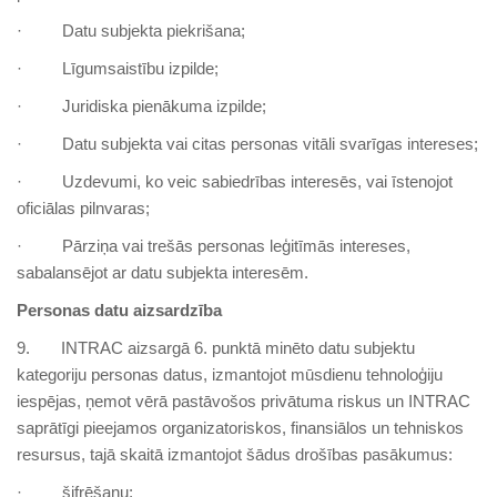
· Datu subjekta piekrišana;
· Līgumsaistību izpilde;
· Juridiska pienākuma izpilde;
· Datu subjekta vai citas personas vitāli svarīgas intereses;
· Uzdevumi, ko veic sabiedrības interesēs, vai īstenojot
oficiālas pilnvaras;
· Pārziņa vai trešās personas leģitīmās intereses,
sabalansējot ar datu subjekta interesēm.
Personas datu aizsardzība
9. INTRAC aizsargā 6. punktā minēto datu subjektu
kategoriju personas datus, izmantojot mūsdienu tehnoloģiju
iespējas, ņemot vērā pastāvošos privātuma riskus un INTRAC
saprātīgi pieejamos organizatoriskos, finansiālos un tehniskos
resursus, tajā skaitā izmantojot šādus drošības pasākumus:
· šifrēšanu;