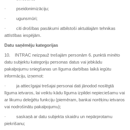
· pseidonimizāciju;
· ugunsmūri;
· citi drošības pasākumi atbilstoši aktuālajām tehnikas
attīstības iespējām.
Datu saņēmēju kategorijas
10. INTRAC neizpauž trešajām personām 6. punktā minēto
datu subjektu kategoriju personas datus vai jebkādu
pakalpojumu sniegšanas un līguma darbības laikā iegūtu
informāciju, izņemot:
· ja attiecīgajai trešajai personai dati jānodod noslēgtā
līguma ietvaros, lai veiktu kādu līguma izpildei nepieciešamu vai
ar likumu deleģētu funkciju (piemēram, bankai norēķinu ietvaros
vai nodrošinātu pakalpojumu);
· saskaņā ar datu subjekta skaidru un nepārprotamu
piekrišanu;