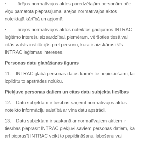
· ārējos normatīvajos aktos paredzētajām personām pēc
viņu pamatota pieprasījuma, ārējos normatīvajos aktos
noteiktajā kārtībā un apjomā;
· ārējos normatīvajos aktos noteiktos gadījumos INTRAC
leģitīmo interešu aizsardzībai, piemēram, vēršoties tiesā vai
citās valsts institūcijās pret personu, kura ir aizskārusi šīs
INTRAC leģitīmās intereses.
Personas datu glabāšanas ilgums
11. INTRAC glabā personas datus kamēr tie nepieciešami, lai
izpildītu to apstrādes nolūku.
Piekļuve personas datiem un citas datu subjekta tiesības
12. Datu subjektam ir tiesības saņemt normatīvajos aktos
noteikto informāciju saistībā ar viņa datu apstrādi.
13. Datu subjektam ir saskaņā ar normatīvajiem aktiem ir
tiesības pieprasīt INTRAC piekļuvi saviem personas datiem, kā
arī pieprasīt INTRAC veikt to papildināšanu, labošanu vai