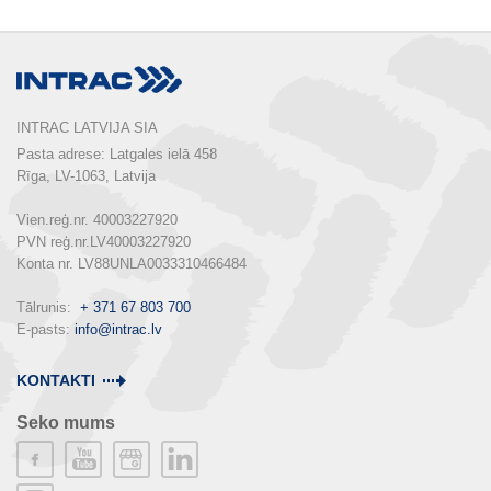
INTRAC LATVIJA SIA
Pasta adrese: Latgales ielā 458

Rīga, LV-1063, Latvija

Vien.reģ.nr. 40003227920

PVN reģ.nr.LV40003227920

Konta nr. LV88UNLA0033310466484

Tālrunis:  
+ 371 67 803 700
E-pasts: 
info@intrac.lv
KONTAKTI
Seko mums