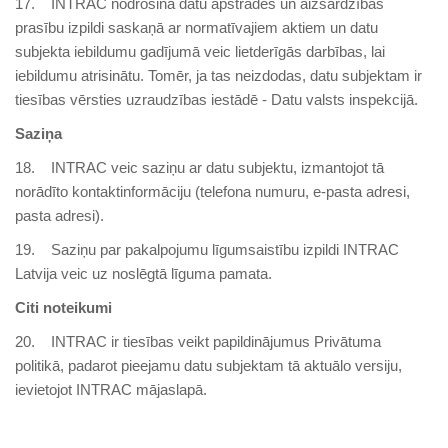
17. INTRAC nodrošina datu apstrādes un aizsardzības
prasību izpildi saskaņā ar normatīvajiem aktiem un datu
subjekta iebildumu gadījumā veic lietderīgās darbības, lai
iebildumu atrisinātu. Tomēr, ja tas neizdodas, datu subjektam ir
tiesības vērsties uzraudzības iestādē - Datu valsts inspekcijā.
Saziņa
18. INTRAC veic saziņu ar datu subjektu, izmantojot tā
norādīto kontaktinformāciju (telefona numuru, e-pasta adresi,
pasta adresi).
19. Saziņu par pakalpojumu līgumsaistību izpildi INTRAC
Latvija veic uz noslēgtā līguma pamata.
Citi noteikumi
20. INTRAC ir tiesības veikt papildinājumus Privātuma
politikā, padarot pieejamu datu subjektam tā aktuālo versiju,
ievietojot INTRAC mājaslapā.