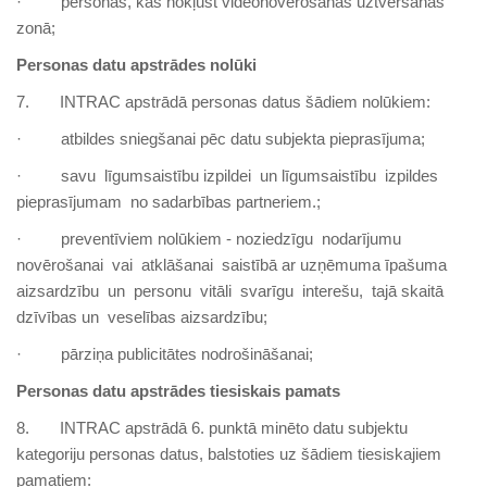
· personas, kas nokļūst videonovērošanas uztveršanas
zonā;
Personas datu apstrādes nolūki
7. INTRAC apstrādā personas datus šādiem nolūkiem:
· atbildes sniegšanai pēc datu subjekta pieprasījuma;
· savu līgumsaistību izpildei un līgumsaistību izpildes
pieprasījumam no sadarbības partneriem.;
· preventīviem nolūkiem - noziedzīgu nodarījumu
novērošanai vai atklāšanai saistībā ar uzņēmuma īpašuma
aizsardzību un personu vitāli svarīgu interešu, tajā skaitā
dzīvības un veselības aizsardzību;
· pārziņa publicitātes nodrošināšanai;
Personas datu apstrādes tiesiskais pamats
8. INTRAC apstrādā 6. punktā minēto datu subjektu
kategoriju personas datus, balstoties uz šādiem tiesiskajiem
pamatiem: