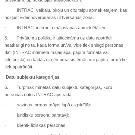
· INTRAC veikalu, biroju un citu telpu apmeklētājiem, kas
nokļūst videonovērošanas uztveršanas zonā;
· INTRAC interneta mājaslapas apmeklētājiem.
5. Privātuma politika ir attiecināma uz datu apstrādi
neatkarīgi no tā, kādā formā un/vai vidē tiek sniegti personas
dati (INTRAC interneta mājaslapā, papīra formātā vai
telefoniski) un kādās uzņēmuma sistēmās vai papīra formā tie
tiek apstrādāti.
Datu subjektu kategorijas
6. Turpmāk minētas datu subjektu kategorijas, kuru
personas datus INTRAC apstrādā:
· saziņas formas mājas lapā aizpildītāji;
· juridisku personu pārstāvji;
· klienti- fiziskās personas;