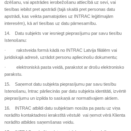
dzēšanu, vai apstrādes ierobežošanu attiecībā uz sevi, vai
tiesības iebilst pret apstrādi (tajā skaitā pret personas datu
apstrādi, kas veikta pamatojoties uz INTRAC leģitīmajām
interesēm), kā arī tiesības uz datu pārnesamību.
14. Datu subjekts var iesniegt pieprasījumu par savu tiesību
īstenošanu:
· rakstveida formā kādā no INTRAC Latvija filiālēm vai
juridiskajā adresē, uzrādot personu apliecinošu dokumentu;
· elektroniskā pasta veidā, parakstot ar drošu elektronisko
parakstu.
15. Saņemot datu subjekta pieprasījumu par savu tiesību
īstenošanu, Intrac pārliecinās par datu subjekta identitāti, izvērtē
pieprasījumu un izpilda to saskaņā ar normatīvajiem aktiem.
16. INTRAC atbildi datu subjektam nosūta pa pastu uz viņa
norādīto kontaktadresi ierakstītā vēstulē
vai ņemot vērā Klienta
norādīto atbildes saņemšanas veidu.