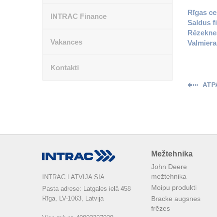
Rīgas ce
INTRAC Finance
Saldus fi
Rēzeknes
Vakances
Valmieras
Kontakti
ATP
Mežtehnika
John Deere
mežtehnika
INTRAC LATVIJA SIA
Moipu produkti
Pasta adrese: Latgales ielā 458

Rīga, LV-1063, Latvija

Bracke augsnes
frēzes