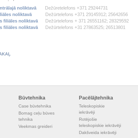
ntrālajā noliktavā
Dežūretelefons +371 29244731
liāles noliktavā
Dežūrtelefons +371 29145912; 25642656
 filiāles noliktavā
Dežūrtelefons + 371 26551162; 28329592
 filiāles noliktavā
Dežūrtelefons +31 27863525; 26513801
AKAĻ
Būvtehnika
Pacēlājtehnika
Case būvtehnika
Teleskopiskie
iekrāvēji
Bomag ceļu būves
tehnika
Rotējošie
teleskopiskie iekrāvēji
Veekmas greideri
Dakšveida iekrāvēji