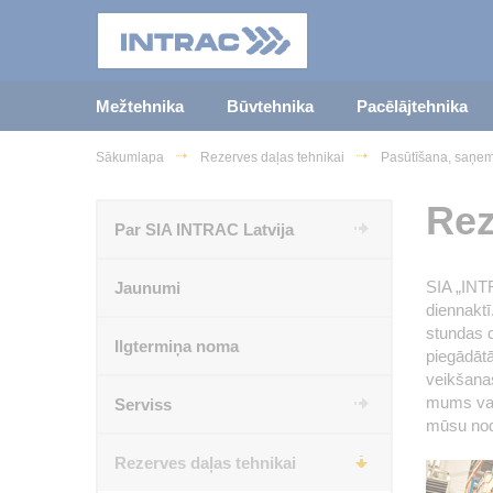
Mežtehnika
Būvtehnika
Pacēlājtehnika
Sākumlapa
Rezerves daļas tehnikai
Pasūtīšana, saņe
Rez
Par SIA INTRAC Latvija
SIA „INT
Jaunumi
diennaktī
stundas d
Ilgtermiņa noma
piegādātā
veikšanas
mums var 
Serviss
mūsu nod
Rezerves daļas tehnikai