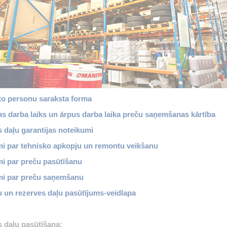
to personu saraksta forma
as darba laiks un ārpus darba laika preču saņemšanas kārtība
 daļu garantijas noteikumi
i par tehnisko apkopju un remontu veikšanu
i par preču pasūtīšanu
mi par preču saņemšanu
u un rezerves daļu pasūtījums-veidlapa
 daļu pasūtīšana: