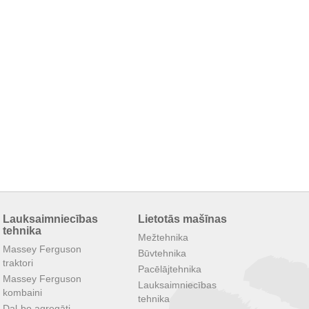
Lauksaimniecības
Lietotās mašīnas
tehnika
Mežtehnika
Massey Ferguson
Būvtehnika
traktori
Pacēlājtehnika
Massey Ferguson
Lauksaimniecības
kombaini
tehnika
Dal-bo agregāti