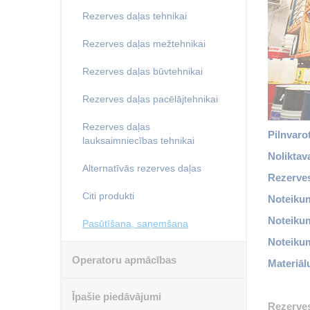
Rezerves daļas tehnikai
Rezerves daļas mežtehnikai
Rezerves daļas būvtehnikai
Rezerves daļas pacēlājtehnikai
Rezerves daļas
Pilnvaro
lauksaimniecības tehnikai
Noliktav
Alternatīvās rezerves daļas
Rezerves
Citi produkti
Noteikum
Noteikum
Pasūtīšana, saņemšana
Noteiku
Operatoru apmācības
Materiāl
Īpašie piedāvājumi
Rezerves