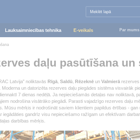
Lauksaimniecības tehnika
E-veikals
Par mums
mšana
erves daļu pasūtīšana u
RAC Latvija” noliktavās
Rīgā
,
Saldū
,
Rēzeknē
un
Valmierā
rezerves 
. Moderna un datorizēta rezerves daļu piegādes sistēma visvairāk p
iennaktī 7 dienas nedēļā. Ja nepieciešamās detaļas nav noliktavā, 
jiem nodrošina visātrāko piegādi. Parasti vajadzīgo rezerves daļu m
. Mūsu mērķis ir nodrošināt saviem klientiem papildus ērtības - gan 
iegādāties gandrīz visu nepieciešamo ražīgam un efektīvam darbam. Kl
aļas darbības mērķis.