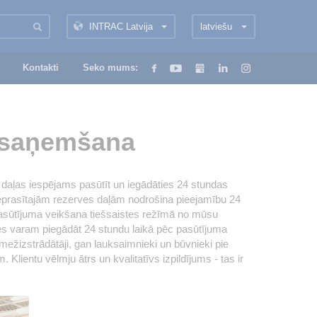
INTRAC Latvija
latviešu
Kontakti
Seko mums:
n saņemšana
daļas iespējams pasūtīt un iegādāties 24 stundas
ieprasītajām rezerves daļām nodrošina pieejamību 24
pasūtījuma veikšana tiešsaistes režīmā no mūsu
ēs varam piegādāt 24 stundu laikā pēc pasūtījuma
mežizstrādātāji, gan lauksaimnieki un būvnieki pie
ientu vēlmju ātrs un kvalitatīvs izpildījums - tas ir