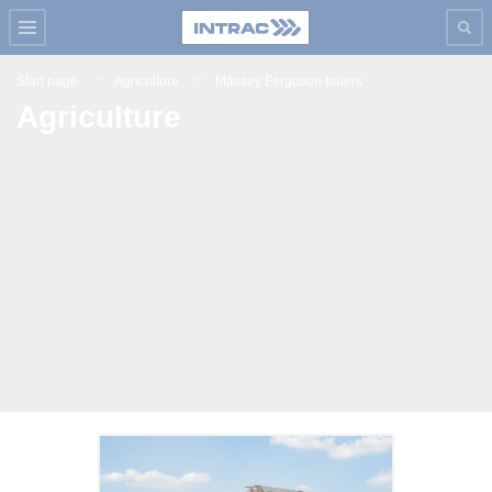
Start page
Agriculture
Massey Ferguson balers
Agriculture