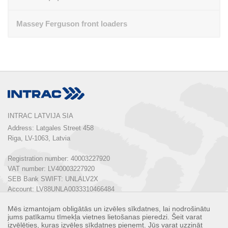
Massey Ferguson front loaders
INTRAC LATVIJA SIA
Address: Latgales Street 458

Riga, LV-1063, Latvia

Registration number: 40003227920

VAT number: LV40003227920

SEB Bank SWIFT: UNLALV2X

Account: LV88UNLA0033310466484

Mēs izmantojam obligātās un izvēles sīkdatnes, lai nodrošinātu
Phone:  
+ 371 67 803 700
jums patīkamu tīmekļa vietnes lietošanas pieredzi. Šeit varat
E-mail: 
info@intrac.lv
izvēlēties, kuras izvēles sīkdatnes pieņemt. Jūs varat uzzināt